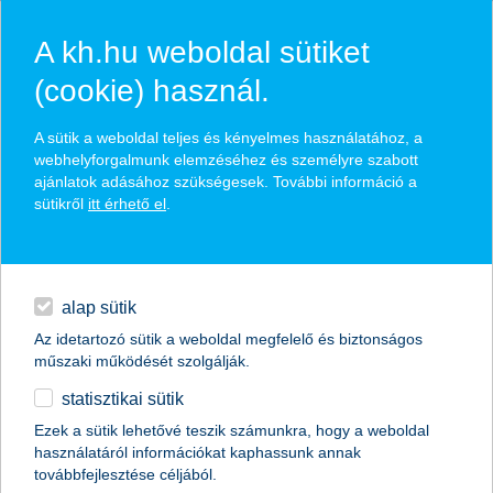
A kh.hu weboldal sütiket
(cookie) használ.
hírek és hivatalos
A sütik a weboldal teljes és kényelmes használatához, a
közzétételek
webhelyforgalmunk elemzéséhez és személyre szabott
ajánlatok adásához szükségesek. További információ a
sütikről
itt érhető el
.
egyéb
English
alap sütik
Az idetartozó sütik a weboldal megfelelő és biztonságos
műszaki működését szolgálják.
statisztikai sütik
Ezek a sütik lehetővé teszik számunkra, hogy a weboldal
használatáról információkat kaphassunk annak
Előző
Következő
továbbfejlesztése céljából.