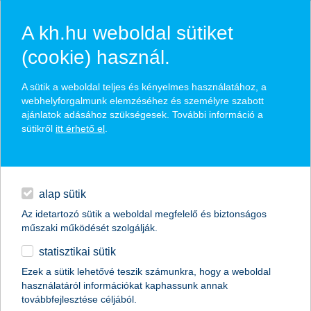
A kh.hu weboldal sütiket
(cookie) használ.
hírek és hivatalos
A sütik a weboldal teljes és kényelmes használatához, a
közzétételek
webhelyforgalmunk elemzéséhez és személyre szabott
ajánlatok adásához szükségesek. További információ a
sütikről
itt érhető el
.
egyéb
English
alap sütik
Az idetartozó sütik a weboldal megfelelő és biztonságos
műszaki működését szolgálják.
statisztikai sütik
Ezek a sütik lehetővé teszik számunkra, hogy a weboldal
használatáról információkat kaphassunk annak
Előző
Következő
továbbfejlesztése céljából.