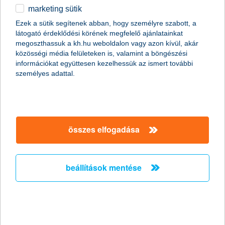
marketing sütik
Az elöregedő társadalomban nem lehet
Ezek a sütik segítenek abban, hogy személyre szabott, a
kérdés az öngondoskodás
látogató érdeklődési körének megfelelő ajánlatainkat
megoszthassuk a kh.hu weboldalon vagy azon kívül, akár
2011.04.05.
közösségi média felületeken is, valamint a böngészési
információkat együttesen kezelhessük az ismert további
„Az elöregedő magyar társadalom évről évre egyre komolyabb
személyes adattal.
problémát fog jelenteni a nyugdíjrendszer fenntarthatósága
szempontjából. A hazai népesedési folyamat jelenlegi tendenciái
mellett ezért nem lehet elégszer hangsúlyozni az
öngondoskodás jelentőségét, amellyel nagyban növelhetjük a
nyugdíjas évek anyagi biztonságát” – mondta el Zobor
Zsuzsanna, a K&H Alapkezelő vezérigazgatója.
összes elfogadása
Húsz gyógyszergyártó növekedését
beállítások mentése
kínálja az új eszközalap
2011.03.23.
A gyógyszeripar hagyományosan jó befektetésnek számít,
hiszen a világon egyre többet költenek gyógyszerekre. A K&H