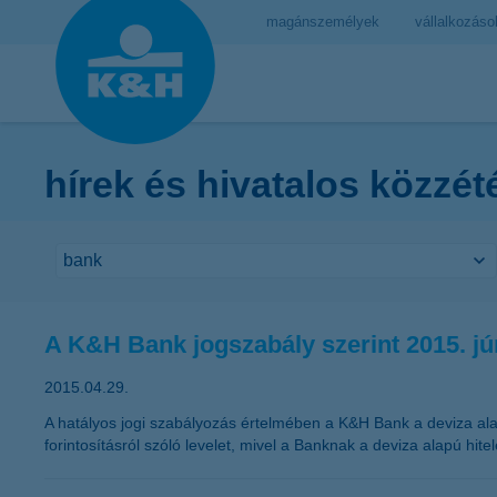
magánszemélyek
vállalkozáso
hírek és hivatalos közzét
A K&H Bank jogszabály szerint 2015. jún
2015.04.29.
A hatályos jogi szabályozás értelmében a K&H Bank a deviza alap
forintosításról szóló levelet, mivel a Banknak a deviza alapú hit