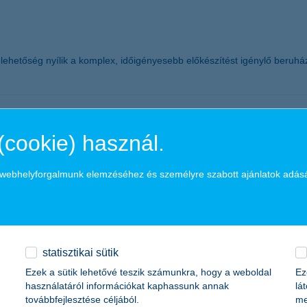
ehetőség nyílik a komplex, időigényesebb előkészítést igénylő beruhá
étkerekűek az utakon
(cookie) használ.
 veszélynek vannak kitéve az utakon. Uniós adatok szerint a motoroso
a webhelyforgalmunk elemzéséhez és személyre szabott ajánlatok adás
űállomány 4 százalékát adják, mégis a személyi sérüléssel járó bales
rül, hogy bár a motorozás kockázatos, a motorosok esetében a 6300 fori
statisztikai sütik
Ezek a sütik lehetővé teszik számunkra, hogy a weboldal
Ez
használatáról információkat kaphassunk annak
lá
továbbfejlesztése céljából.
me
k látják a hazai nagyvállalatok most, mint egy éve. A K&H nagyvállala