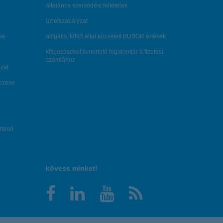
általános szerződési feltételek
üzletszabályzat
se
aktuális, MNB által közzétett BUBOR értékek
kifejezéseket ismertető fogalomtár a fizetési
számlához
zat
dezése
örténő
kövess minket!