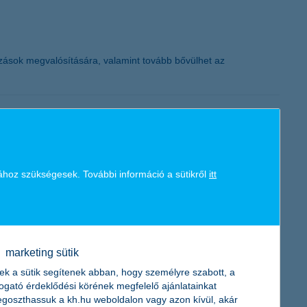
K&H token megújítás
zások megvalósítására, valamint tovább bővülhet az
k és segédmotorosok halálozási kockázata átlagosan 18-szor
ához szükségesek. További információ a sütikről
itt
eteknek a tizedét okozzák a motorosok április és szeptember
ntos átlagos éves kötelező felelősségbiztosítási díj
marketing sütik
ek a sütik segítenek abban, hogy személyre szabott, a
togató érdeklődési körének megfelelő ajánlatainkat
goszthassuk a kh.hu weboldalon vagy azon kívül, akár
ti növekedési index enyhe csökkenést követően jelenleg 6 ponton