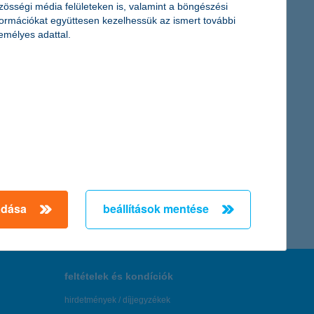
zösségi média felületeken is, valamint a böngészési
formációkat együttesen kezelhessük az ismert további
emélyes adattal.
ökkentést. Az amerikai jegybank közelgő kamatemelése miatt
← Első
Előző
Következő
utolsó →
adása
beállítások mentése
feltételek és kondíciók
hirdetmények / díjjegyzékek