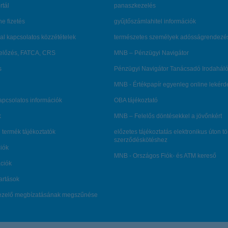
rtál
panaszkezelés
ne fizetés
gyűjtőszámlahitel információk
al kapcsolatos közzétételek
természetes személyek adósságrendezé
lőzés, FATCA, CRS
MNB – Pénzügyi Navigátor
s
Pénzügyi Navigátor Tanácsadó Irodaháló
MNB - Értékpapír egyenleg online lekér
kapcsolatos információk
OBA tájékoztató
k
MNB – Felelős döntésekkel a jövőnkért
 termék tájékoztatók
előzetes tájékoztatás elektronikus úton t
szerződéskötéshez
ciók
MNB - Országos Fiók- és ATM kereső
ációk
tartások
kezelő megbízatásának megszűnése