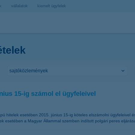
k
vállalatok
kiemelt ügyfelek
ételek
ius 15-ig számol el ügyfeleivel
ú hitelek esetében 2015. június 15-ig köteles elszámolni ügyfeleivel é
elek esetében a Magyar Állammal szemben indított polgári peres eljárása f