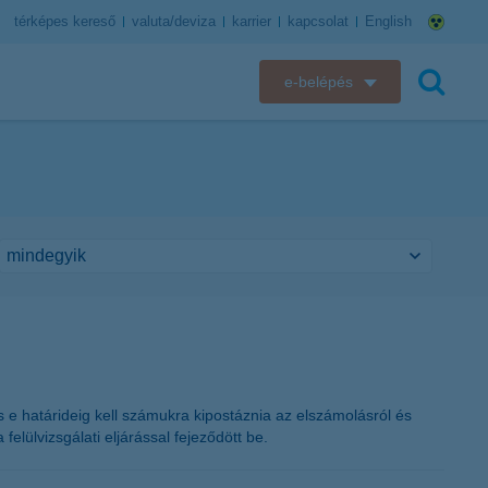
térképes kereső
valuta/deviza
karrier
kapcsolat
English
e-belépés
K&H e-bank
keresés
K&H e-posta
K&H elektronikus postaláda
K&H web Electra
K&H Biztosító ügyfélportál
K&H SZÉP Kártya
s e határideig kell számukra kipostáznia az elszámolásról és
elülvizsgálati eljárással fejeződött be.
K&H e-kártyafelület