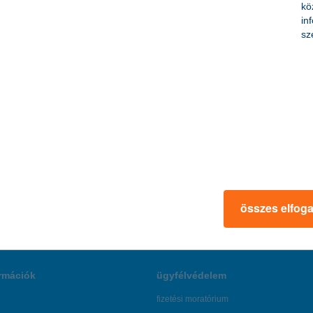
kö
in
sz
atvágásra lehet számítani
 is azt erősíti, hogy a Magyar Nemzeti Bank kedden folytatja a kamatcs
atott Horváth István, a K&H Alapkezelő befektetési igazgatója.
összes elfog
rmációk
ügyfélvédelem
fizetési moratórium