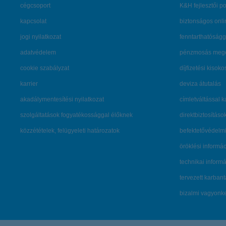
cégcsoport
K&H fejlesztői po
kapcsolat
biztonságos onli
jogi nyilatkozat
fenntarthatóságg
adatvédelem
pénzmosás mege
cookie szabályzat
díjfizetési kisoko
karrier
deviza átutalás
akadálymentesítési nyilatkozat
címletváltással 
szolgáltatások fogyatékossággal élőknek
direktbiztosításo
közzétételek, felügyeleti határozatok
befektetővédelmi
öröklési informá
technikai inform
tervezett karban
bizalmi vagyon