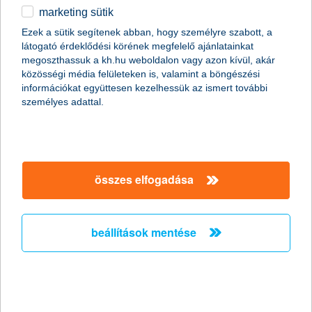
marketing sütik
2011.01.07.
Ezek a sütik segítenek abban, hogy személyre szabott, a
látogató érdeklődési körének megfelelő ajánlatainkat
A Global Finance magazin ismét a K&H Banknak ítélte a legjobb
megoszthassuk a kh.hu weboldalon vagy azon kívül, akár
kereskedelemfinanszírozási bank címet Magyarországon (Best
közösségi média felületeken is, valamint a böngészési
Trade Finance Provider in Hungary 2011).
információkat együttesen kezelhessük az ismert további
személyes adattal.
Előző
Következő
összes elfogadása
beállítások mentése
társaságunk
társaságunk megnyitása
hasznos információk
rólunk
hasznos információk megnyitása
cégcsoport
ügyfélvédelem