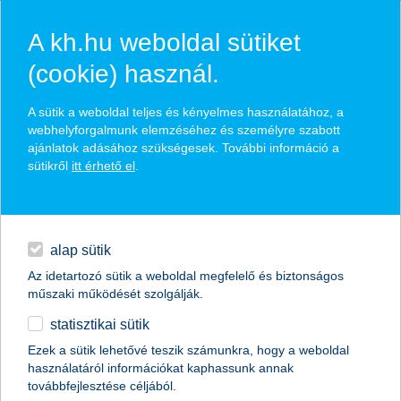
A kh.hu weboldal sütiket
(cookie) használ.
hírek és hivatalos
A sütik a weboldal teljes és kényelmes használatához, a
közzétételek
webhelyforgalmunk elemzéséhez és személyre szabott
ajánlatok adásához szükségesek. További információ a
sütikről
itt érhető el
.
egyéb
English
alap sütik
Az idetartozó sütik a weboldal megfelelő és biztonságos
műszaki működését szolgálják.
statisztikai sütik
A legjobb kereskedelemfinanszírozási
Ezek a sütik lehetővé teszik számunkra, hogy a weboldal
használatáról információkat kaphassunk annak
bank címet kapta a K&H Bank
továbbfejlesztése céljából.
Magyarországon