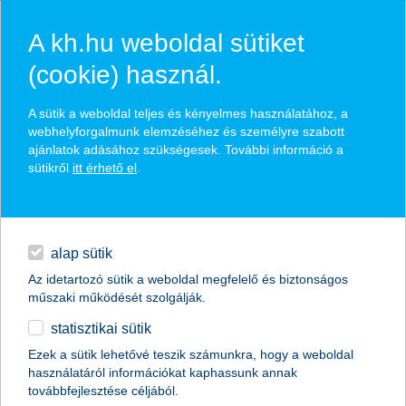
A kh.hu weboldal sütiket
(cookie) használ.
hírek és hivatalos
A sütik a weboldal teljes és kényelmes használatához, a
közzétételek
webhelyforgalmunk elemzéséhez és személyre szabott
ajánlatok adásához szükségesek. További információ a
sütikről
itt érhető el
.
egyéb
English
alap sütik
Az idetartozó sütik a weboldal megfelelő és biztonságos
műszaki működését szolgálják.
statisztikai sütik
A legjobb kereskedelemfinanszírozási
Ezek a sütik lehetővé teszik számunkra, hogy a weboldal
használatáról információkat kaphassunk annak
bank címet kapta a K&H Bank
továbbfejlesztése céljából.
Magyarországon