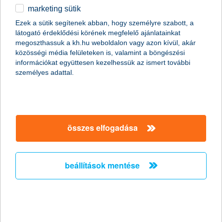
marketing sütik
2011.01.07.
Ezek a sütik segítenek abban, hogy személyre szabott, a
látogató érdeklődési körének megfelelő ajánlatainkat
A Global Finance magazin ismét a K&H Banknak ítélte a legjobb
megoszthassuk a kh.hu weboldalon vagy azon kívül, akár
kereskedelemfinanszírozási bank címet Magyarországon (Best
közösségi média felületeken is, valamint a böngészési
Trade Finance Provider in Hungary 2011).
információkat együttesen kezelhessük az ismert további
személyes adattal.
Előző
Következő
összes elfogadása
beállítások mentése
társaságunk
társaságunk megnyitása
hasznos információk
rólunk
hasznos információk megnyitása
cégcsoport
ügyfélvédelem