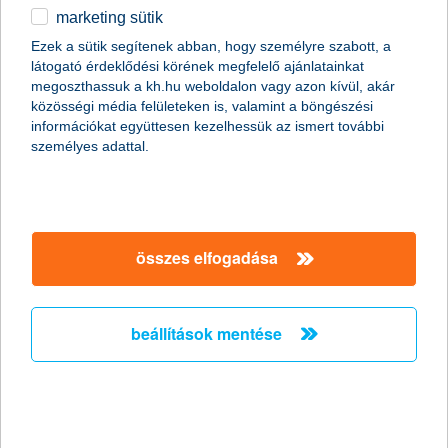
marketing sütik
eredményező lakáscélú beruházások
Ezek a sütik segítenek abban, hogy személyre szabott, a
finanszírozása ingatlanfedezettel a
látogató érdeklődési körének megfelelő ajánlatainkat
K&H-tól
megoszthassuk a kh.hu weboldalon vagy azon kívül, akár
közösségi média felületeken is, valamint a böngészési
2011.01.27.
információkat együttesen kezelhessük az ismert további
személyes adattal.
A K&H zöldhitel energia-megtakarítást eredményező,
lakáskorszerűsítési beruházásra igényelhető lakossági
finanszírozási mód. A K&H zöldhitel mellé a korszerűsített
ingatlan biztosítására K&H fészek „zöld” otthonbiztosítást is
lehet kötni. A környezettudatos hitel és otthonbiztosítás a mai
naptól igényelhető a K&H Bank fiókjaiban.
összes elfogadása
Hóban is biztonságban
beállítások mentése
a K&H Biztosító szakértői véleménye
2011.01.24.
Sok magyarországi iskolában kezdődik síszünet ezekben a
hetekben. Megindulnak a családok a hegyek felé, hogy a