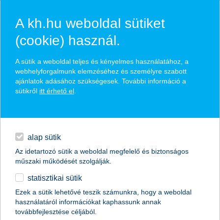
A kh.hu weboldal sütiket
(cookie) használ.
hírek és hivatalos
A sütik a weboldal teljes és kényelmes használatához, a
közzétételek
webhelyforgalmunk elemzéséhez és személyre szabott
ajánlatok adásához szükségesek. További információ a
sütikről
itt érhető el
.
egyéb
English
alap sütik
Az idetartozó sütik a weboldal megfelelő és biztonságos
műszaki működését szolgálják.
statisztikai sütik
Zöld otthont, zöldhitelből,
Ezek a sütik lehetővé teszik számunkra, hogy a weboldal
használatáról információkat kaphassunk annak
zöldbiztosítással környezettudatos
továbbfejlesztése céljából.
ügyfeleknek energia-megtakarítást