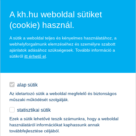
A kh.hu weboldal sütiket
(cookie) használ.
hírek és hivatalos
A sütik a weboldal teljes és kényelmes használatához, a
közzétételek
webhelyforgalmunk elemzéséhez és személyre szabott
ajánlatok adásához szükségesek. További információ a
sütikről
itt érhető el
.
egyéb
English
alap sütik
Az idetartozó sütik a weboldal megfelelő és biztonságos
műszaki működését szolgálják.
statisztikai sütik
Ezek a sütik lehetővé teszik számunkra, hogy a weboldal
használatáról információkat kaphassunk annak
Előző
Következő
továbbfejlesztése céljából.