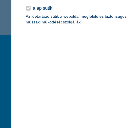
2 451 - 2 451 / 2 451 tétel megjelenítése.
alap sütik
Az idetartozó sütik a weboldal megfelelő és biztonságos
műszaki működését szolgálják.
társaságunk
hasznos info
rólunk
pénzügyi tippek
cégcsoport
K&H fejlesztői po
kapcsolat
biztonságos onli
jogi nyilatkozat
fenntarthatóságg
adatvédelem
pénzmosás mege
cookie szabályzat
díjfizetési kisoko
karrier
deviza átutalás
akadálymentesítési nyilatkozat
címletváltással 
szolgáltatások fogyatékossággal élőknek
direktbiztosításo