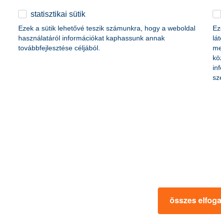
statisztikai sütik
Ezek a sütik lehetővé teszik számunkra, hogy a weboldal
Ez
használatáról információkat kaphassunk annak
lá
továbbfejlesztése céljából.
me
kö
in
sz
rmációk
ügyfélvédelem
fizetési moratórium
rtál
panaszkezelés
ne fizetés
gyűjtőszámlahitel információk
al kapcsolatos közzétételek
természetes személyek adósságrendezé
lőzés, FATCA, CRS
MNB – Pénzügyi Navigátor
s
Pénzügyi Navigátor Tanácsadó Irodaháló
MNB - Értékpapír egyenleg online lekér
összes elfog
kapcsolatos információk
OBA tájékoztató
k
MNB – Felelős döntésekkel a jövőnkért