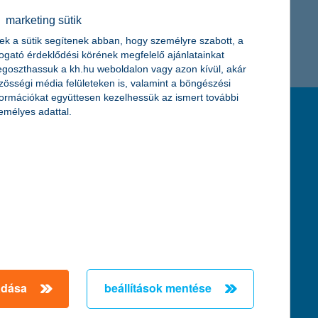
← Első
Előző
Következő
utolsó →
K&H token megújítás
marketing sütik
ek a sütik segítenek abban, hogy személyre szabott, a
togató érdeklődési körének megfelelő ajánlatainkat
goszthassuk a kh.hu weboldalon vagy azon kívül, akár
zösségi média felületeken is, valamint a böngészési
formációkat együttesen kezelhessük az ismert további
emélyes adattal.
feltételek és kondíciók
hirdetmények / díjjegyzékek
általános szerződési feltételek
üzletszabályzat
se
aktuális, MNB által közzétett BUBOR értékek
kifejezéseket ismertető fogalomtár a fizetési
számlához
zat
dezése
adása
beállítások mentése