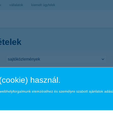
k
vállalatok
kiemelt ügyfelek
ételek
 bank címet kapta a K&H Bank Magyarorszá
(cookie) használ.
a webhelyforgalmunk elemzéséhez és személyre szabott ajánlatok adás
 kereskedelemfinanszírozási bank címet Magyarországon (Best Trade F