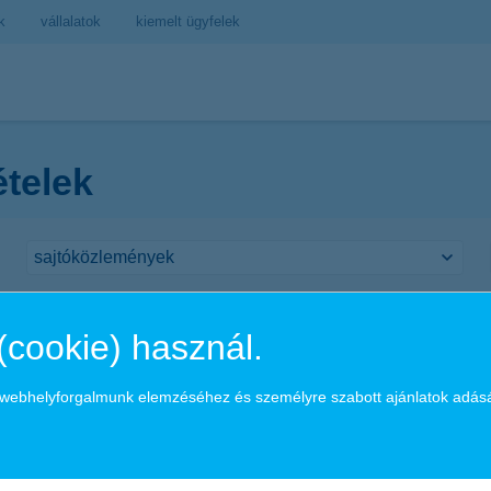
k
vállalatok
kiemelt ügyfelek
ételek
 bank címet kapta a K&H Bank Magyarorszá
(cookie) használ.
a webhelyforgalmunk elemzéséhez és személyre szabott ajánlatok adás
 kereskedelemfinanszírozási bank címet Magyarországon (Best Trade F