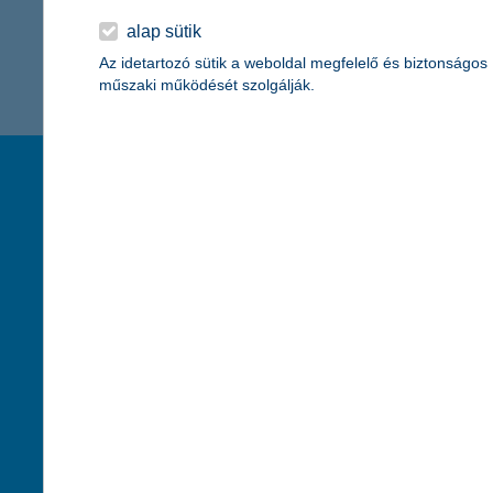
2 451 - 2 451 / 2 451 tétel megjelenítése.
alap sütik
Az idetartozó sütik a weboldal megfelelő és biztonságos
műszaki működését szolgálják.
társaságunk
hasznos info
rólunk
pénzügyi tippek
cégcsoport
K&H fejlesztői po
kapcsolat
biztonságos onli
jogi nyilatkozat
fenntarthatóságg
adatvédelem
pénzmosás mege
cookie szabályzat
díjfizetési kisoko
karrier
deviza átutalás
akadálymentesítési nyilatkozat
címletváltással 
szolgáltatások fogyatékossággal élőknek
direktbiztosításo