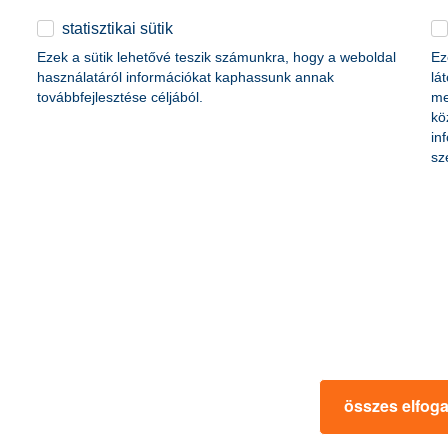
statisztikai sütik
Ezek a sütik lehetővé teszik számunkra, hogy a weboldal
Ez
használatáról információkat kaphassunk annak
lá
továbbfejlesztése céljából.
me
kö
in
sz
rmációk
ügyfélvédelem
fizetési moratórium
rtál
panaszkezelés
ne fizetés
gyűjtőszámlahitel információk
al kapcsolatos közzétételek
természetes személyek adósságrendezé
lőzés, FATCA, CRS
MNB – Pénzügyi Navigátor
s
Pénzügyi Navigátor Tanácsadó Irodaháló
MNB - Értékpapír egyenleg online lekér
összes elfog
kapcsolatos információk
OBA tájékoztató
k
MNB – Felelős döntésekkel a jövőnkért