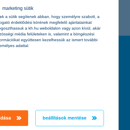
← Első
Előző
Következő
utolsó →
K&H token megújítás
marketing sütik
ek a sütik segítenek abban, hogy személyre szabott, a
togató érdeklődési körének megfelelő ajánlatainkat
goszthassuk a kh.hu weboldalon vagy azon kívül, akár
zösségi média felületeken is, valamint a böngészési
formációkat együttesen kezelhessük az ismert további
emélyes adattal.
feltételek és kondíciók
hirdetmények / díjjegyzékek
általános szerződési feltételek
üzletszabályzat
se
aktuális, MNB által közzétett BUBOR értékek
kifejezéseket ismertető fogalomtár a fizetési
számlához
zat
dezése
adása
beállítások mentése