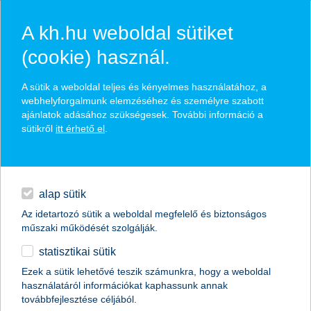
A kh.hu weboldal sütiket
(cookie) használ.
hírek és hivatalos
A sütik a weboldal teljes és kényelmes használatához, a
közzétételek
webhelyforgalmunk elemzéséhez és személyre szabott
ajánlatok adásához szükségesek. További információ a
sütikről
itt érhető el
.
egyéb
English
alap sütik
Az idetartozó sütik a weboldal megfelelő és biztonságos
műszaki működését szolgálják.
statisztikai sütik
Ezek a sütik lehetővé teszik számunkra, hogy a weboldal
használatáról információkat kaphassunk annak
Előző
Következő
továbbfejlesztése céljából.