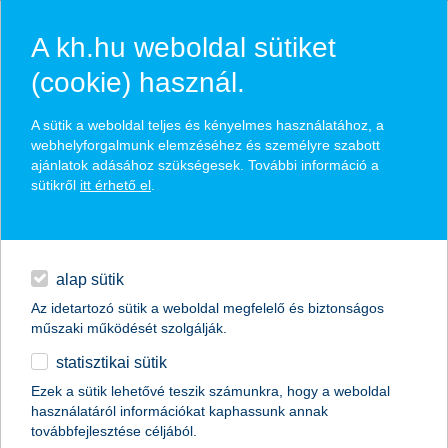
A kh.hu weboldal sütiket
(cookie) használ.
hírek és hivatalos
A sütik a weboldal teljes és kényelmes használatához, a
közzétételek
webhelyforgalmunk elemzéséhez és személyre szabott
ajánlatok adásához szükségesek. További információ a
sütikről
itt érhető el
.
egyéb
English
alap sütik
Az idetartozó sütik a weboldal megfelelő és biztonságos
műszaki működését szolgálják.
statisztikai sütik
újító-e a magyar agrárium?
Ezek a sütik lehetővé teszik számunkra, hogy a weboldal
használatáról információkat kaphassunk annak
2016.06.21.
továbbfejlesztése céljából.