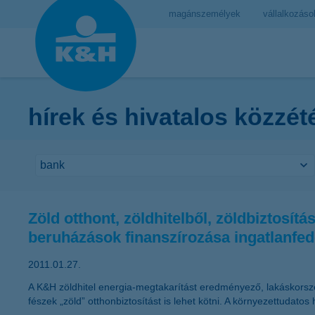
magánszemélyek
vállalkozáso
hírek és hivatalos közzét
Zöld otthont, zöldhitelből, zöldbiztosí
beruházások finanszírozása ingatlanfed
2011.01.27.
A K&H zöldhitel energia-megtakarítást eredményező, lakáskorszer
fészek „zöld” otthonbiztosítást is lehet kötni. A környezettudatos