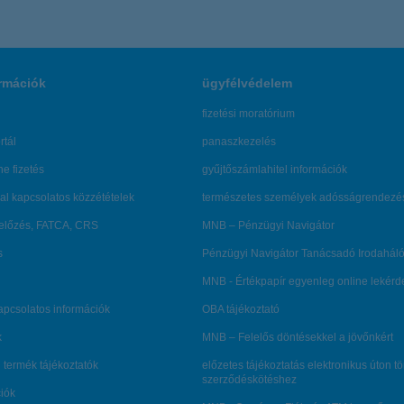
rmációk
ügyfélvédelem
fizetési moratórium
rtál
panaszkezelés
ne fizetés
gyűjtőszámlahitel információk
al kapcsolatos közzétételek
természetes személyek adósságrendezé
lőzés, FATCA, CRS
MNB – Pénzügyi Navigátor
s
Pénzügyi Navigátor Tanácsadó Irodaháló
MNB - Értékpapír egyenleg online lekér
kapcsolatos információk
OBA tájékoztató
k
MNB – Felelős döntésekkel a jövőnkért
 termék tájékoztatók
előzetes tájékoztatás elektronikus úton t
szerződéskötéshez
ciók