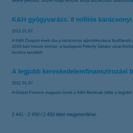
sikere jelentős, hiszen majd kétszer annyi átszerződő választott
K&H gyógyvarázs: 8 milliós karácsonyi
2011.01.07.
A K&H Csoport évek óta a karácsonyi ajándékozásra fordítandó 
2010-ben három kórház, a budapesti Péterfy Sándor utcai Kórház
forintos keretből.
A legjobb kereskedelemfinanszírozási
2011.01.07.
A Global Finance magazin ismét a K&H Banknak ítélte a legjobb
2 441 - 2 450 / 2 450 tétel megjelenítése.