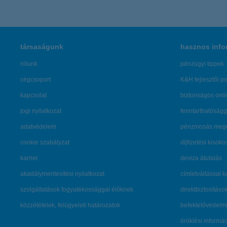
társaságunk
hasznos info
rólunk
pénzügyi tippek
cégcsoport
K&H fejlesztői po
kapcsolat
biztonságos onli
jogi nyilatkozat
fenntarthatóságg
adatvédelem
pénzmosás mege
cookie szabályzat
díjfizetési kisoko
karrier
deviza átutalás
akadálymentesítési nyilatkozat
címletváltással 
szolgáltatások fogyatékossággal élőknek
direktbiztosításo
közzétételek, felügyeleti határozatok
befektetővédelmi
öröklési informá