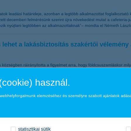
tok leadási határideje, azonban a legtöbb alkalmazottat foglalkoztató k
tt decemberi felmérésünk szerint újra növekedést mutat a cafeteria-ju
rvezik nyújtani legtöbben az alkalmazottaknak”– mondta el Németh Lászl
lehet a lakásbiztosítás szakértői vélemény 
s községben ráirányította a figyelmet arra, hogy földcsuszamláskor mi
zetet földmozgás esetére a hagyományos lakásbiztosítások mellé. Fontos 
ást.
(cookie) használ.
n Hungary
a webhelyforgalmunk elemzéséhez és személyre szabott ajánlatok adás
 részesült
mzetközi magazin, a The Banker adományozta a “The Bank of the Year 
statisztikai sütik