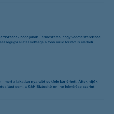
K&H token megújítás
oardozásnak hódoljanak. Természetes, hogy védőfelszereléssel
ségügyi ellátás költsége a több millió forintot is elérheti.
mert a lakatlan nyaralót sokféle kár érheti. Áttekintjük,
tosítást sem: a K&H Biztosító online felmérése szerint