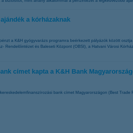
a a biztosítót, mint ahány alkalommal a pénzintézet a legkedvezőbb aján
 ajándék a kórházaknak
pénzt a K&H gyógyvarázs programra beérkezett pályázók között osztj
- Rendelőintézet és Baleseti Központ (OBSI), a Hatvani Városi Kórház 
 bank címet kapta a K&H Bank Magyarorszá
 kereskedelemfinanszírozási bank címet Magyarországon (Best Trade F