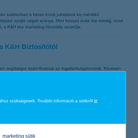
kv szektorban a béren kívüli juttatások kis mértékű
ttatást nyújtó cégek aránya. Mint hosszú évek óta mindig, most
ó, a K&H kkv marketing főosztály vezetője.
a K&H Biztosítótól
lyen segítségre számíthatnak az ingatlantulajdonosok. Kevesen
azonban, hogy ez a lehetőség csak a földfelszíni talajrétegek
ához szükségesek. További információ a sütikről
itt
in Hungary - 2011” címet a K&H-nak, díjazva eredményeit és
marketing sütik