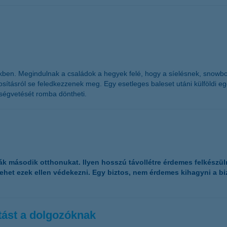
kben. Megindulnak a családok a hegyek felé, hogy a síelésnek, snowb
sításról se feledkezzenek meg. Egy esetleges baleset utáni külföldi egész
öltségvetését romba döntheti.
 második otthonukat. Ilyen hosszú távollétre érdemes felkészülni, 
ehet ezek ellen védekezni. Egy biztos, nem érdemes kihagyni a biz
atást a dolgozóknak