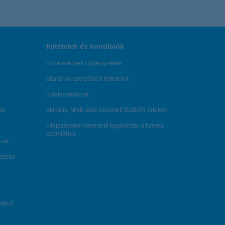
feltételek és kondíciók
hirdetmények / díjjegyzékek
általános szerződési feltételek
üzletszabályzat
se
aktuális, MNB által közzétett BUBOR értékek
kifejezéseket ismertető fogalomtár a fizetési
számlához
zat
dezése
örténő