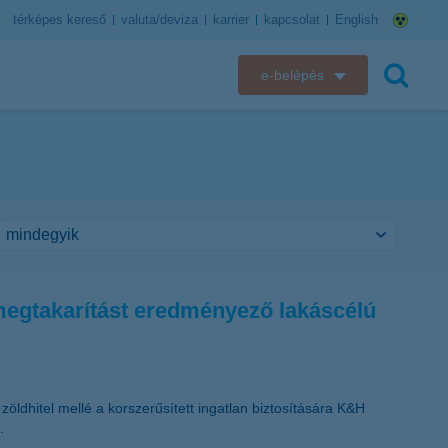
térképes kereső
valuta/deviza
karrier
kapcsolat
English
e-belépés
K&H e-bank
keresés
K&H e-posta
K&H elektronikus postaláda
K&H web Electra
a-megtakarítást eredményező lakáscélú
K&H Biztosító ügyfélportál
K&H SZÉP Kártya
ldhitel mellé a korszerűsített ingatlan biztosítására K&H
K&H e-kártyafelület
.