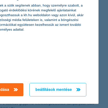
ek a sütik segítenek abban, hogy személyre szabott, a
togató érdeklődési körének megfelelő ajánlatainkat
goszthassuk a kh.hu weboldalon vagy azon kívül, akár
zösségi média felületeken is, valamint a böngészési
formációkat együttesen kezelhessük az ismert további
emélyes adattal.
vállalkozások fokozódó pesszimizmusának oka, hogy jelentősen
a megítélése is mérséklődött” – mondta el Németh László, a K&H
adása
beállítások mentése
011-re csak alig jobbak, ezért a biztosítási szakma csak óvatosan
, és az is szinte bizonyos, hogy a szektor az árverseny miatt
 a K&H Biztosító 2011-es piaci előrejelzésében. A nehézségek és a
en a kötelező gépjármű-felelősségbiztosítási kampányban elért