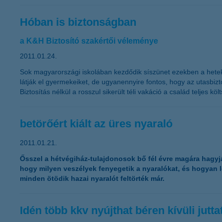
Hóban is biztonságban
a K&H Biztosító szakértői véleménye
2011.01.24.
Sok magyarországi iskolában kezdődik síszünet ezekben a hete
látják el gyermekeiket, de ugyanennyire fontos, hogy az utasbizto
Biztosítás nélkül a rosszul sikerült téli vakáció a család teljes k
betörőért kiált az üres nyaraló
2011.01.21.
Ősszel a hétvégiház-tulajdonosok bő fél évre magára hagyják
hogy milyen veszélyek fenyegetik a nyaralókat, és hogyan l
minden ötödik hazai nyaralót feltörték már.
Idén több kkv nyújthat béren kívüli jutt