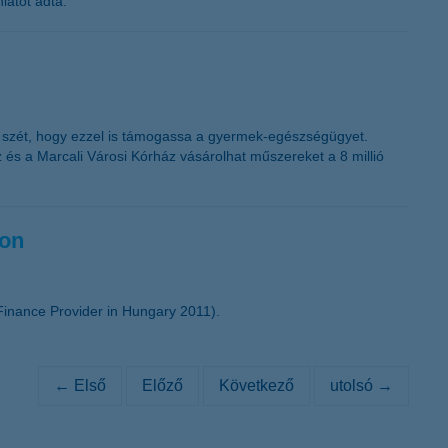
latot adta.
a szét, hogy ezzel is támogassa a gyermek-egészségügyet.
és a Marcali Városi Kórház vásárolhat műszereket a 8 millió
gon
inance Provider in Hungary 2011).
← Első
Előző
Következő
utolsó →