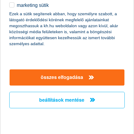
marketing sütik
2011.01.07.
Ezek a sütik segítenek abban, hogy személyre szabott, a
látogató érdeklődési körének megfelelő ajánlatainkat
A Global Finance magazin ismét a K&H Banknak ítélte a legjobb
megoszthassuk a kh.hu weboldalon vagy azon kívül, akár
kereskedelemfinanszírozási bank címet Magyarországon (Best
közösségi média felületeken is, valamint a böngészési
Trade Finance Provider in Hungary 2011).
információkat együttesen kezelhessük az ismert további
személyes adattal.
Előző
Következő
összes elfogadása
beállítások mentése
társaságunk
társaságunk megnyitása
hasznos információk
rólunk
hasznos információk megnyitása
cégcsoport
ügyfélvédelem