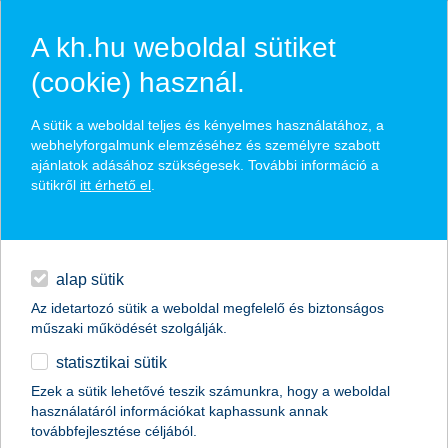
A kh.hu weboldal sütiket
(cookie) használ.
hírek és hivatalos
A sütik a weboldal teljes és kényelmes használatához, a
közzétételek
webhelyforgalmunk elemzéséhez és személyre szabott
ajánlatok adásához szükségesek. További információ a
sütikről
itt érhető el
.
egyéb
English
alap sütik
Az idetartozó sütik a weboldal megfelelő és biztonságos
műszaki működését szolgálják.
statisztikai sütik
A legjobb kereskedelemfinanszírozási
Ezek a sütik lehetővé teszik számunkra, hogy a weboldal
használatáról információkat kaphassunk annak
bank címet kapta a K&H Bank
továbbfejlesztése céljából.
Magyarországon