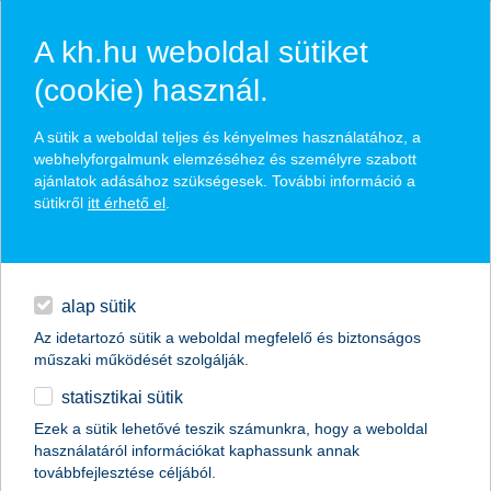
A kh.hu weboldal sütiket
(cookie) használ.
hírek és hivatalos
A sütik a weboldal teljes és kényelmes használatához, a
közzétételek
webhelyforgalmunk elemzéséhez és személyre szabott
ajánlatok adásához szükségesek. További információ a
sütikről
itt érhető el
.
egyéb
English
alap sütik
Az idetartozó sütik a weboldal megfelelő és biztonságos
műszaki működését szolgálják.
statisztikai sütik
Ezek a sütik lehetővé teszik számunkra, hogy a weboldal
használatáról információkat kaphassunk annak
Előző
Következő
továbbfejlesztése céljából.