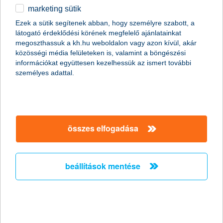
marketing sütik
2011.01.07.
Ezek a sütik segítenek abban, hogy személyre szabott, a
látogató érdeklődési körének megfelelő ajánlatainkat
A Global Finance magazin ismét a K&H Banknak ítélte a legjobb
megoszthassuk a kh.hu weboldalon vagy azon kívül, akár
kereskedelemfinanszírozási bank címet Magyarországon (Best
közösségi média felületeken is, valamint a böngészési
Trade Finance Provider in Hungary 2011).
információkat együttesen kezelhessük az ismert további
személyes adattal.
Előző
Következő
összes elfogadása
beállítások mentése
társaságunk
társaságunk megnyitása
hasznos információk
rólunk
hasznos információk megnyitása
cégcsoport
ügyfélvédelem