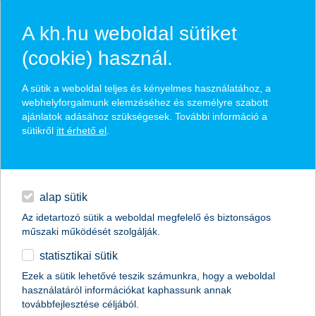
A kh.hu weboldal sütiket
(cookie) használ.
hírek és hivatalos
A sütik a weboldal teljes és kényelmes használatához, a
közzétételek
webhelyforgalmunk elemzéséhez és személyre szabott
ajánlatok adásához szükségesek. További információ a
sütikről
itt érhető el
.
egyéb
English
alap sütik
Az idetartozó sütik a weboldal megfelelő és biztonságos
műszaki működését szolgálják.
statisztikai sütik
A legjobb kereskedelemfinanszírozási
Ezek a sütik lehetővé teszik számunkra, hogy a weboldal
használatáról információkat kaphassunk annak
bank címet kapta a K&H Bank
továbbfejlesztése céljából.
Magyarországon