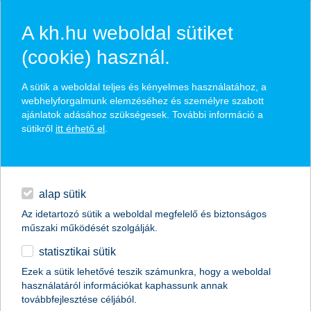
A kh.hu weboldal sütiket
(cookie) használ.
hírek és hivatalos
A sütik a weboldal teljes és kényelmes használatához, a
közzétételek
webhelyforgalmunk elemzéséhez és személyre szabott
ajánlatok adásához szükségesek. További információ a
sütikről
itt érhető el
.
egyéb
English
alap sütik
Az idetartozó sütik a weboldal megfelelő és biztonságos
műszaki működését szolgálják.
statisztikai sütik
Ezek a sütik lehetővé teszik számunkra, hogy a weboldal
használatáról információkat kaphassunk annak
Előző
Következő
továbbfejlesztése céljából.