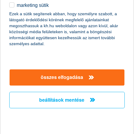
marketing sütik
a K&H kgfb integrált kommunikációs
Ezek a sütik segítenek abban, hogy személyre szabott, a
kampány ezüst EFFIE díjat nyert a
látogató érdeklődési körének megfelelő ajánlatainkat
reklámhatékonysági versenyen
megoszthassuk a kh.hu weboldalon vagy azon kívül, akár
közösségi média felületeken is, valamint a böngészési
a hetedik EFFIE a K&H-nak
információkat együttesen kezelhessük az ismert további
személyes adattal.
2011.10.14.
A K&H Csoport egy újabb EFFIE-vel térhetett haza a 2011-es
reklámhatékonysági verseny díjkiosztójáról. A K&H biztosítási
ismertségnövelő és kötelező gépjármű felelősségbiztosítás
(kgfb) kampánya segítette hozzá a K&H-t az újabb kiemelkedő
összes elfogadása
elismeréshez. A K&H biztosítási szolgáltatások kommunikációja
ezüst EFFIE reklámhatékonysági díjat nyert pénzügyi
szolgáltatások kategóriában, mely a hetedik EFFIE a K&H
életében és az első ezüst díj, melyet az EFFIE biztosítási
beállítások mentése
kommunikációnak kiosztott.
a bérlőket is segíti a lakásbiztosítás