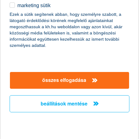
marketing sütik
2011.01.07.
Ezek a sütik segítenek abban, hogy személyre szabott, a
látogató érdeklődési körének megfelelő ajánlatainkat
A Global Finance magazin ismét a K&H Banknak ítélte a legjobb
megoszthassuk a kh.hu weboldalon vagy azon kívül, akár
kereskedelemfinanszírozási bank címet Magyarországon (Best
közösségi média felületeken is, valamint a böngészési
Trade Finance Provider in Hungary 2011).
információkat együttesen kezelhessük az ismert további
személyes adattal.
Előző
Következő
összes elfogadása
beállítások mentése
társaságunk
társaságunk megnyitása
hasznos információk
rólunk
hasznos információk megnyitása
cégcsoport
ügyfélvédelem