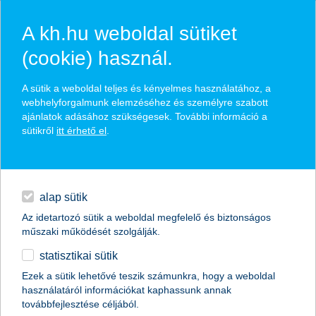
A kh.hu weboldal sütiket
(cookie) használ.
hírek és hivatalos
A sütik a weboldal teljes és kényelmes használatához, a
közzétételek
webhelyforgalmunk elemzéséhez és személyre szabott
ajánlatok adásához szükségesek. További információ a
sütikről
itt érhető el
.
egyéb
English
alap sütik
Az idetartozó sütik a weboldal megfelelő és biztonságos
műszaki működését szolgálják.
statisztikai sütik
A legjobb kereskedelemfinanszírozási
Ezek a sütik lehetővé teszik számunkra, hogy a weboldal
használatáról információkat kaphassunk annak
bank címet kapta a K&H Bank
továbbfejlesztése céljából.
Magyarországon