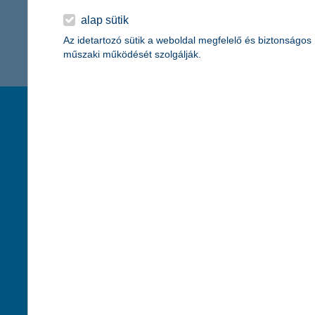
2 451 - 2 451 / 2 451 tétel megjelenítése.
alap sütik
Az idetartozó sütik a weboldal megfelelő és biztonságos
műszaki működését szolgálják.
társaságunk
hasznos info
rólunk
pénzügyi tippek
cégcsoport
K&H fejlesztői po
kapcsolat
biztonságos onli
jogi nyilatkozat
fenntarthatóságg
adatvédelem
pénzmosás mege
cookie szabályzat
díjfizetési kisoko
karrier
deviza átutalás
akadálymentesítési nyilatkozat
címletváltással 
szolgáltatások fogyatékossággal élőknek
direktbiztosításo