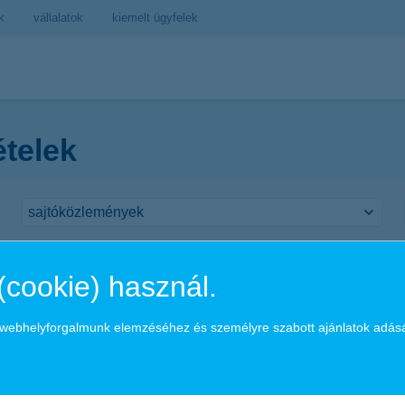
k
vállalatok
kiemelt ügyfelek
ételek
 bank címet kapta a K&H Bank Magyarorszá
(cookie) használ.
a webhelyforgalmunk elemzéséhez és személyre szabott ajánlatok adás
 kereskedelemfinanszírozási bank címet Magyarországon (Best Trade F