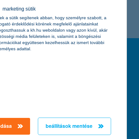
← Első
Előző
Következő
utolsó →
K&H token megújítás
marketing sütik
ek a sütik segítenek abban, hogy személyre szabott, a
togató érdeklődési körének megfelelő ajánlatainkat
goszthassuk a kh.hu weboldalon vagy azon kívül, akár
zösségi média felületeken is, valamint a böngészési
formációkat együttesen kezelhessük az ismert további
emélyes adattal.
feltételek és kondíciók
hirdetmények / díjjegyzékek
általános szerződési feltételek
üzletszabályzat
se
aktuális, MNB által közzétett BUBOR értékek
kifejezéseket ismertető fogalomtár a fizetési
számlához
zat
dezése
adása
beállítások mentése