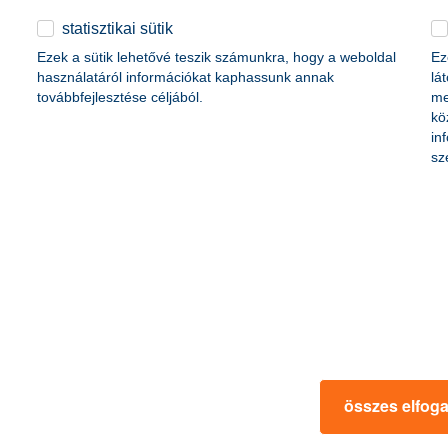
statisztikai sütik
Ezek a sütik lehetővé teszik számunkra, hogy a weboldal
Ez
használatáról információkat kaphassunk annak
lá
továbbfejlesztése céljából.
me
kö
in
sz
rmációk
ügyfélvédelem
fizetési moratórium
rtál
panaszkezelés
ne fizetés
gyűjtőszámlahitel információk
al kapcsolatos közzétételek
természetes személyek adósságrendezé
lőzés, FATCA, CRS
MNB – Pénzügyi Navigátor
s
Pénzügyi Navigátor Tanácsadó Irodaháló
MNB - Értékpapír egyenleg online lekér
összes elfog
kapcsolatos információk
OBA tájékoztató
k
MNB – Felelős döntésekkel a jövőnkért