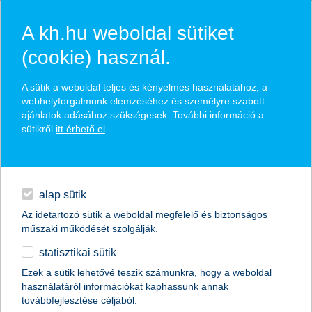
A kh.hu weboldal sütiket
(cookie) használ.
hírek és hivatalos
A sütik a weboldal teljes és kényelmes használatához, a
közzétételek
webhelyforgalmunk elemzéséhez és személyre szabott
ajánlatok adásához szükségesek. További információ a
sütikről
itt érhető el
.
egyéb
English
alap sütik
Az idetartozó sütik a weboldal megfelelő és biztonságos
műszaki működését szolgálják.
statisztikai sütik
Ezek a sütik lehetővé teszik számunkra, hogy a weboldal
használatáról információkat kaphassunk annak
Előző
Következő
továbbfejlesztése céljából.