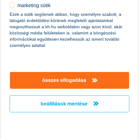
marketing sütik
Az elöregedő társadalomban nem lehet
Ezek a sütik segítenek abban, hogy személyre szabott, a
kérdés az öngondoskodás
látogató érdeklődési körének megfelelő ajánlatainkat
megoszthassuk a kh.hu weboldalon vagy azon kívül, akár
2011.04.05.
közösségi média felületeken is, valamint a böngészési
információkat együttesen kezelhessük az ismert további
„Az elöregedő magyar társadalom évről évre egyre komolyabb
személyes adattal.
problémát fog jelenteni a nyugdíjrendszer fenntarthatósága
szempontjából. A hazai népesedési folyamat jelenlegi tendenciái
mellett ezért nem lehet elégszer hangsúlyozni az
öngondoskodás jelentőségét, amellyel nagyban növelhetjük a
nyugdíjas évek anyagi biztonságát” – mondta el Zobor
Zsuzsanna, a K&H Alapkezelő vezérigazgatója.
összes elfogadása
Húsz gyógyszergyártó növekedését
beállítások mentése
kínálja az új eszközalap
2011.03.23.
A gyógyszeripar hagyományosan jó befektetésnek számít,
hiszen a világon egyre többet költenek gyógyszerekre. A K&H