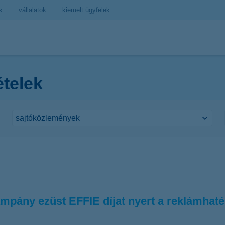
k
vállalatok
kiemelt ügyfelek
ételek
mpány ezüst EFFIE díjat nyert a reklámhat