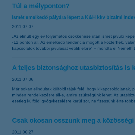
Túl a mélyponton?
ismét emelkedő pályára lépett a K&H kkv bizalmi inde
2011.07.07.
„Az elmúlt egy év folyamatos csökkenése után ismét javuló képe
-12 ponton áll. Az emelkedő tendencia mögött a közterhek, valamin
kapcsolatok további javulását vetítik előre” – mondta el Németh 
A teljes biztonsághoz utasbiztosítás is 
2011.07.06.
Már sokan elindultak külföldi tájak felé, hogy kikapcsolódjanak,
minden rendelkezésre áll-e, amire szükségünk lehet. Az utasbizt
esetleg külföldi gyógykezelésre kerül sor, ne fizessünk érte több
Csak okosan osszunk meg a közösségi 
2011.06.27.