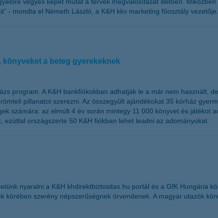
yelőre vegyes képet mutat a tervek megvalósítását illetően. Miközben 
t” - mondta el Németh László, a K&H kkv marketing főosztály vezetője
, könyveket a beteg gyerekeknek
ázs program. A K&H bankfiókokban adhatják le a már nem használt, de m
ömteli pillanatot szerezni. Az összegyűlt ajándékokat 35 kórház gyer
gek számára: az elmúlt 4 év során mintegy 11 000 könyvet és játékot 
, ezúttal országszerte 50 K&H fiókban lehet leadni az adományokat.
nk nyaralni a K&H khdirektbiztositas.hu portál és a GfK Hungária közö
ek körében szerény népszerűségnek örvendenek. A magyar utazók köréb