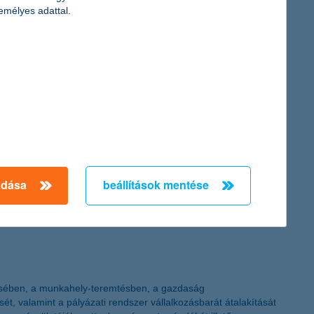
emélyes adattal.
ogramjai, így benyújthatóak a támogatási kérelmek. Egyúttal a
ovábbra is 2011. december 30. a végső benyújtási határidő” –
 az online megoldásokkal kapcsolatban. A „Biztosítási trendek”
ovábbra is ellátogatnak a biztosítói– és bankfiókokba. Nagy ugrás
adása
beállítások mentése
ítésében, a munkahely-teremtésben, a gazdaság
 valamint a pályázati rendszer vállalkozásbarát átalakítását