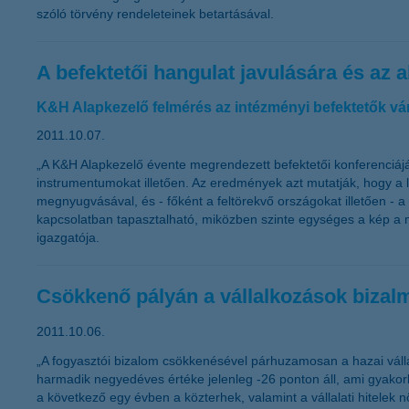
szóló törvény rendeleteinek betartásával.
A befektetői hangulat javulására és az
K&H Alapkezelő felmérés az intézményi befektetők vá
2011.10.07.
„A K&H Alapkezelő évente megrendezett befektetői konferenciájá
instrumentumokat illetően. Az eredmények azt mutatják, hogy a 
megnyugvásával, és - főként a feltörekvő országokat illetően -
kapcsolatban tapasztalható, miközben szinte egységes a kép a m
igazgatója.
Csökkenő pályán a vállalkozások bizal
2011.10.06.
„A fogyasztói bizalom csökkenésével párhuzamosan a hazai váll
harmadik negyedéves értéke jelenleg -26 ponton áll, ami gyakorla
a következő egy évben a közterhek, valamint a vállalati hitel