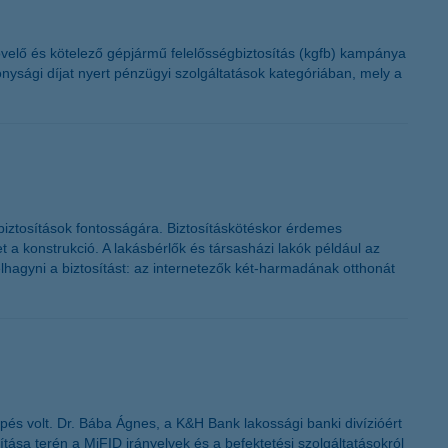
K&H token megújítás
övelő és kötelező gépjármű felelősségbiztosítás (kgfb) kampánya
ysági díjat nyert pénzügyi szolgáltatások kategóriában, mely a
sbiztosítások fontosságára. Biztosításkötéskor érdemes
 a konstrukció. A lakásbérlők és társasházi lakók például az
lhagyni a biztosítást: az internetezők két-harmadának otthonát
pés volt. Dr. Bába Ágnes, a K&H Bank lakossági banki divízióért
tása terén a MiFID irányelvek és a befektetési szolgáltatásokról