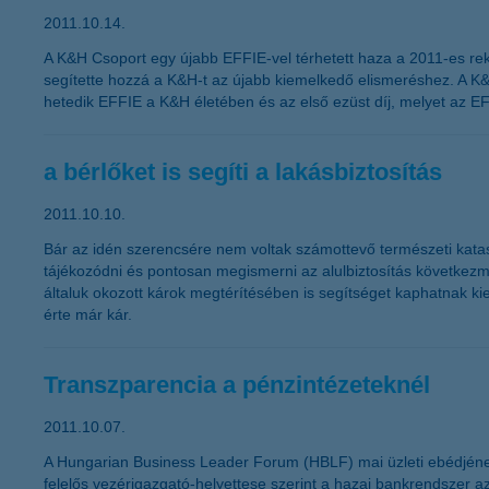
2011.10.14.
A K&H Csoport egy újabb EFFIE-vel térhetett haza a 2011-es rek
segítette hozzá a K&H-t az újabb kiemelkedő elismeréshez. A K&
hetedik EFFIE a K&H életében és az első ezüst díj, melyet az EF
a bérlőket is segíti a lakásbiztosítás
2011.10.10.
Bár az idén szerencsére nem voltak számottevő természeti kataszt
tájékozódni és pontosan megismerni az alulbiztosítás következmén
általuk okozott károk megtérítésében is segítséget kaphatnak ki
érte már kár.
Transzparencia a pénzintézeteknél
2011.10.07.
A Hungarian Business Leader Forum (HBLF) mai üzleti ebédjének k
felelős vezérigazgató-helyettese szerint a hazai bankrendszer az