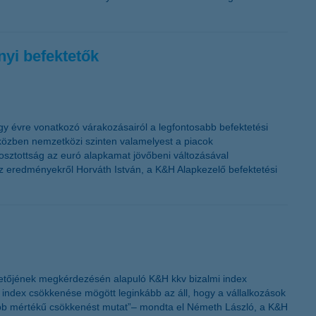
nyi befektetők
gy évre vonatkozó várakozásairól a legfontosabb befektetési
iközben nemzetközi szinten valamelyest a piacok
osztottság az euró alapkamat jövőbeni változásával
az eredményekről Horváth István, a K&H Alapkezelő befektetési
zetőjének megkérdezésén alapuló K&H kkv bizalmi index
i index csökkenése mögött leginkább az áll, hogy a vállalkozások
yobb mértékű csökkenést mutat”– mondta el Németh László, a K&H