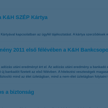
 a K&H SZÉP Kártya
ártyával kapcsolatban az ügyfél tájékoztatást. A kártya szerződések 
edmény 2011 első félévében a K&H Bankcsopo
t adózás utáni eredményt ért el. Az adózás utáni eredmény a bankadó 
 új bankadót fizetett az első félévben. A hitelezési veszteségek magas
Biztosító mind az élet üzletágban, mind a nem-élet üzletágban folytat
os a biztonság