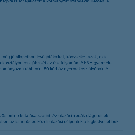
nagyrészük tájékozott a kormányzat szándékát illetően, a
.
ég jó állapotban lévő játékaikat, könyveiket azok, akik
mekosztályán osztják szét az ősz folyamán. A K&H gyermek-
adományozott több mint 50 kórház gyermekosztályának. A
s online kutatása szerint. Az utazási irodák slágereinek
en az ismerős és közeli utazási célpontok a legkedveltebbek.