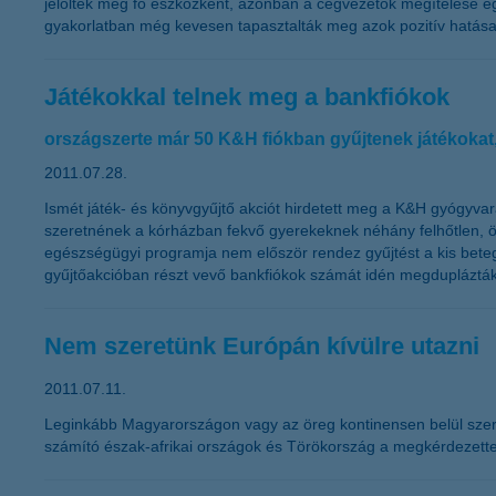
jelölték meg fő eszközként, azonban a cégvezetők megítélése eg
gyakorlatban még kevesen tapasztalták meg azok pozitív hatásai
Játékokkal telnek meg a bankfiókok
országszerte már 50 K&H fiókban gyűjtenek játékokat
2011.07.28.
Ismét játék- és könyvgyűjtő akciót hirdetett meg a K&H gyógyvar
szeretnének a kórházban fekvő gyerekeknek néhány felhőtlen, ör
egészségügyi programja nem először rendez gyűjtést a kis bete
gyűjtőakcióban részt vevő bankfiókok számát idén megduplázták
Nem szeretünk Európán kívülre utazni
2011.07.11.
Leginkább Magyarországon vagy az öreg kontinensen belül szeretü
számító észak-afrikai országok és Törökország a megkérdezett