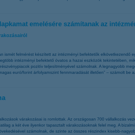
 alapkamat emelésére számítanak az intézmé
rakozásairól
n ismét felmérést készített az intézményi befektetők elkövetkezendő e
legtöbb intézményi befektető óvatos a hazai eszközök tekintetében, m
 a részvénypiacok pozitív teljesítményével számolnak. A legnagyobb meg
agas euró/forint árfolyamszint fennmaradását illetően” – számolt be 
ma
alkozások várakozásai is romlottak. Az országosan 700 vállalkozás ve
tilag a két éve ilyenkor tapasztalt várakozásoknak felel meg. A bizalm
ek növekedésével számolnak, de szinte az összes részindex kisebb-nag