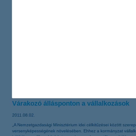
2011.08.15.
„Végre elérhető a kkv-k körében egyik legnagyobb népszerűségnek
benyújtási határidő is módosult 2011. szeptember 19-re, azonban
mondta el Németh László, a K&H kkv marketing főosztály vezető
További dinamikus bővülés előtt az onlin
2011.08.12.
A khdirektbiztositas.hu és a GfK Hungária közös kutatással mérte
elnevezésű kutatás szerint a kgfb biztosítást már az online össz
várható az internetes szerződéskötések számában, melyet az onli
Várakozó állásponton a vállalkozások
2011.08.02.
„A Nemzetgazdasági Minisztérium idei célkitűzései között szere
versenyképességének növelésében. Ehhez a kormányzat vállalkoz