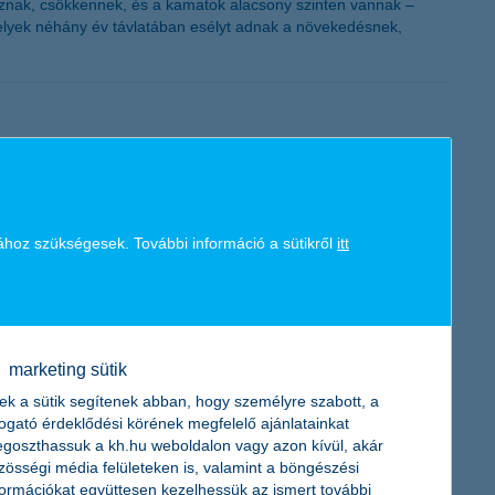
oznak, csökkennek, és a kamatok alacsony szinten vannak –
amelyek néhány év távlatában esélyt adnak a növekedésnek,
vben is beépíti azokat a juttatási rendszerébe. A cégvezetők
ttatás, míg a Széchenyi Pihenő Kártyával kapcsolatban egyelőre
ához szükségesek. További információ a sütikről
itt
Biztosító piaci előrejelzése
marketing sütik
ek vezetői keddi sajtótájékoztatójukon ismertették az élet- és
ek a sütik segítenek abban, hogy személyre szabott, a
togató érdeklődési körének megfelelő ajánlatainkat
goszthassuk a kh.hu weboldalon vagy azon kívül, akár
zösségi média felületeken is, valamint a böngészési
formációkat együttesen kezelhessük az ismert további