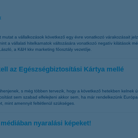
x
t mutat a vállalkozások következő egy évre vonatkozó várakozásait je
t a vállalati hitelkamatok változására vonatkozó negatív kilátások mérs
László, a K&H kkv marketing főosztály vezetője.
kell az Egészségbiztosítási Kártya mellé
 pihenjenek, s még többen tervezik, hogy a következő hetekben kelnek ú
osítást sem szabad elfelejteni akkor sem, ha már rendelkezünk Európai
et, mint amennyit feltétlenül szükséges.
médiában nyaralási képeket!