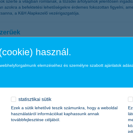
sok szerte a világban romlanak, a tőzsdei árfolyamok jelentősen ingad
kban azokra a befektetési lehetőségekre érdemes fokozottan figyelni, 
sanna, a K&H Alapkezelő vezérigazgatója.
szerűek
(cookie) használ.
béren kívüli juttatások, mivel a hazai kkv-k többsége a következő egy é
özlekedési költségtérítés a leggyakrabban alkalmazott béren kívüli ju
rketing főosztály vezetője.
a webhelyforgalmunk elemzéséhez és személyre szabott ajánlatok adás
-tól lassan követi a nem-élet üzletág a K&H 
statisztikai sütik
-élet oldal is lassú emelkedésbe kezdhet a K&H Biztosító szerint, melyn
Ezek a sütik lehetővé teszik számunkra, hogy a weboldal
Ez
használatáról információkat kaphassunk annak
lá
továbbfejlesztése céljából.
me
kö
a
in