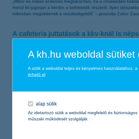
„Mikor és miben érdemes megtakarítani, ha a növekedési kilátá
merül fel jogosan a kérdés a befektetők részéről. Ilyen idősza
miközben megvédenek a veszteségektől” – javasolja Zobor Zsuz
A cafeteria juttatások a kkv-knál is nép
2011.09.19.
A kh.hu weboldal sütiket 
„Továbbra is komoly szerepet kapnak a vállalkozások életében a 
elmondása alapján egyértelműen az étkezési hozzájárulás és a k
kivárás tapasztalható” – mondta el Németh László, a K&H kkv ma
A sütik a weboldal teljes és kényelmes használatához, 
érhető el
.
Az életbiztosítási piac növekedését 2013
2011.09.13.
alap sütik
Folytatódik az életbiztosítási piac növekedése és 2013-tól a nem
Az idetartozó sütik a weboldal megfelelő és biztonságos
nem-életbiztosítási szegmens várható tendenciáit.
műszaki működését szolgálják.
Újabb segítség a vállalkozások számár