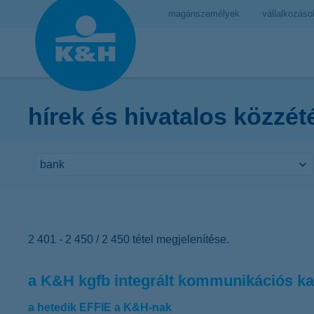
magánszemélyek
vállalkozáso
hírek és hivatalos közzét
2 401 - 2 450 / 2 450 tétel megjelenítése.
a K&H kgfb integrált kommunikációs ka
a hetedik EFFIE a K&H-nak