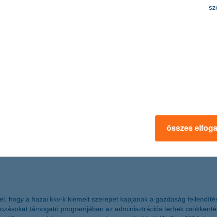
sz
 örvendő uniós támogatás, a telephely-fejlesztési pályázat kitöltő pr
 a dél-alföldi, észak-alföldi és észak-magyarországi régió esetében t
je.
e biztosítási piac
 fel az ügyfelek hozzáállását és szokásait a biztosítási termékekkel és
ehasonlító oldalakon kötik meg a legtöbben, viszont utasbiztosításért t
összes elfog
ne fizetési eszközök elterjedése is segít.
pel, hogy a hazai kkv-k kiemelt szerepet kapjanak a gazdaság fellend
ásokat támogató programjában az adminisztrációs terhek csökkentését,