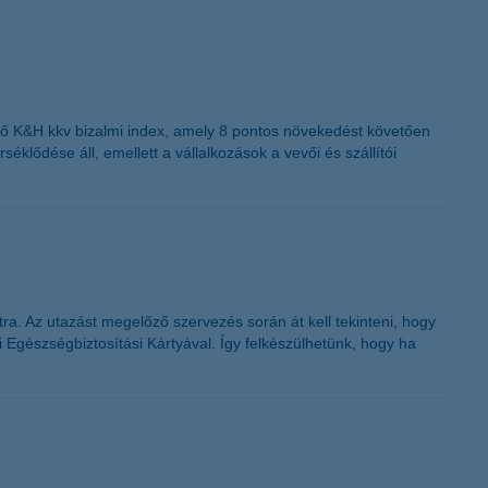
lző K&H kkv bizalmi index, amely 8 pontos növekedést követően
éklődése áll, emellett a vállalkozások a vevői és szállítói
tra. Az utazást megelőző szervezés során át kell tekinteni, hogy
 Egészségbiztosítási Kártyával. Így felkészülhetünk, hogy ha