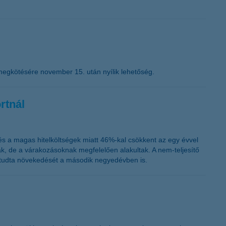
megkötésére november 15. után nyílik lehetőség.
rtnál
és a magas hitelköltségek miatt 46%-kal csökkent az egy évvel
ak, de a várakozásoknak megfelelően alakultak. A nem-teljesítő
ni tudta növekedését a második negyedévben is.