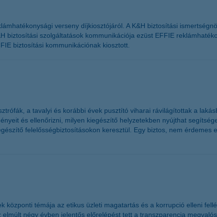
lámhatékonysági verseny díjkiosztójáról. A K&H biztosítási ismertségn
H biztosítási szolgáltatások kommunikációja ezüst EFFIE reklámhatékon
FIE biztosítási kommunikációnak kiosztott.
rófák, a tavalyi és korábbi évek pusztító viharai rávilágítottak a laká
yeit és ellenőrizni, milyen kiegészítő helyzetekben nyújthat segítséget
egészítő felelősségbiztosításokon keresztül. Egy biztos, nem érdemes e
özponti témája az etikus üzleti magatartás és a korrupció elleni fellé
 elmúlt négy évben jelentős előrelépést tett a transzparencia megvalósí