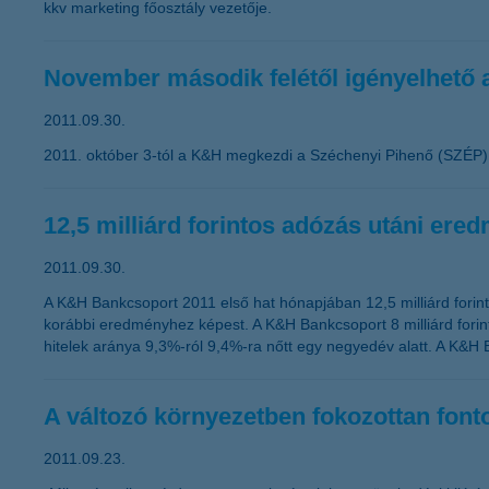
kkv marketing főosztály vezetője.
November második felétől igényelhető
2011.09.30.
2011. október 3-tól a K&H megkezdi a Széchenyi Pihenő (SZÉP) K
12,5 milliárd forintos adózás utáni er
2011.09.30.
A K&H Bankcsoport 2011 első hat hónapjában 12,5 milliárd forin
korábbi eredményhez képest. A K&H Bankcsoport 8 milliárd forint
hitelek aránya 9,3%-ról 9,4%-ra nőtt egy negyedév alatt. A K&H 
A változó környezetben fokozottan font
2011.09.23.