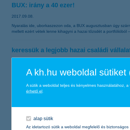
BUX: irány a 40 ezer!
2017.09.08.
Nyaralás ide, uborkaszezon oda, a BUX augusztusban úgy szárnyr
mellett ezért vétek lenne kihagyni a hazai tőzsdét a portfóliób
keressük a legjobb hazai családi vállala
idén is pályázható a K&H családi vállalatok kiválósági 
A kh.hu weboldal sütiket 
2017.09.07.
A családi vállalkozások hosszú távon fenntartható működése a tá
azon cégek jelentkezését, akik a sikeres működés mellett a csalá
A sütik a weboldal teljes és kényelmes használatához, 
érhető el
.
K&H: rekordot értek el a fiatalok
soha nem látott magasságokban szárnyal a fiatalok e
alap sütik
2017.09.06.
Az idetartozó sütik a weboldal megfelelő és biztonságos