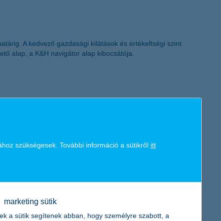
K&H token megújítás
árig. A kedvező gazdasági kilátások és értékeltségi szint
vető alap, a K&H navigátor alap kibocsátója.
zért idén is várja a K&H családi vállalatok kiválósági díjra
lalást is beépítik stratégiájukba.
ához szükségesek. További információ a sütikről
itt
marketing sütik
ek a sütik segítenek abban, hogy személyre szabott, a