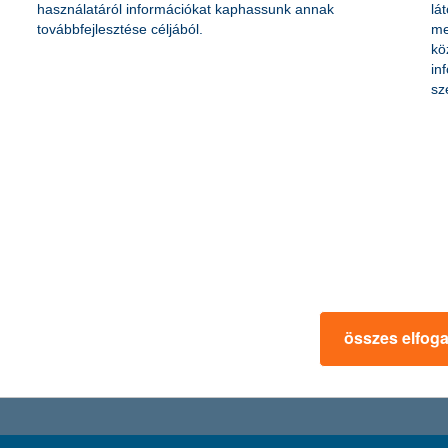
használatáról információkat kaphassunk annak
lá
lok jóléti indexéből, amely 2017 második negyedévében 17 pontot ért el.
továbbfejlesztése céljából.
me
zó fiatalok pedig az elhelyezkedési lehetőségeket is kedvezőnek látják
kö
időt tud szeretteivel tölteni, amennyit szeretne.
in
sz
trányos helyzetűekért kulturális és sport pá
lemi fejlődéséhez, bővíti világnézetüket, és akár a társadalmi hátrányo
 komoly különbségek vannak a nagyvárosokban és kisebb településeken 
ort pályázatának eredményeként most 23 település közel ezer diákja tap
összes elfog