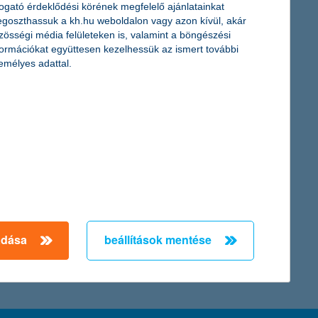
togató érdeklődési körének megfelelő ajánlatainkat
 Ez a felmérés történetében mért legmagasabb érték. A fiatalok
goszthassuk a kh.hu weboldalon vagy azon kívül, akár
: 34 százalékuk mondta, könnyen találna állást, ami az eddig
zösségi média felületeken is, valamint a böngészési
formációkat együttesen kezelhessük az ismert további
emélyes adattal.
lyázatán
kat is csökkentheti. A fiatalok többségének életébe mégsem épül
élők szokásai között is. A K&H a hátrányos helyzetűekért
asztalhatja meg a színház varázslatos világát és a sport
← Első
Előző
Következő
utolsó →
adása
beállítások mentése