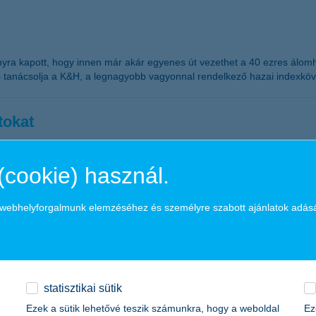
a kapott, hogy innen már akár egyenes út vezethet a 40 ezres álomhat
ól – tanácsolja a K&H, a legnagyobb vagyonnal rendelkező hazai indexkö
tokat
díj
(cookie) használ.
rsadalom és a gazdaság fejlődéséhez egyaránt nélkülözhetetlen. A K&H e
di értékek megőrzését, a generációváltást és a társadalmi felelősségvál
a webhelyforgalmunk elemzéséhez és személyre szabott ajánlatok adás
légedettsége
statisztikai sütik
Ezek a sütik lehetővé teszik számunkra, hogy a weboldal
Ez