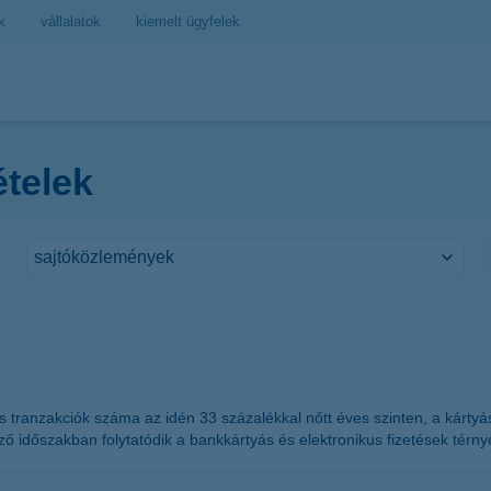
k
vállalatok
kiemelt ügyfelek
ételek
tranzakciók száma az idén 33 százalékkal nőtt éves szinten, a kártyás 
ező időszakban folytatódik a bankkártyás és elektronikus fizetések tér