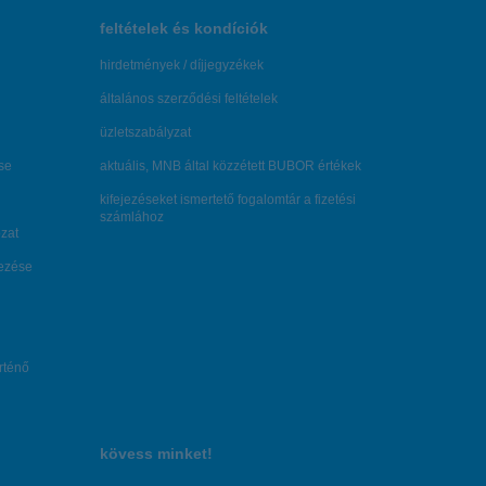
feltételek és kondíciók
hirdetmények / díjjegyzékek
általános szerződési feltételek
üzletszabályzat
se
aktuális, MNB által közzétett BUBOR értékek
kifejezéseket ismertető fogalomtár a fizetési
számlához
zat
dezése
örténő
kövess minket!