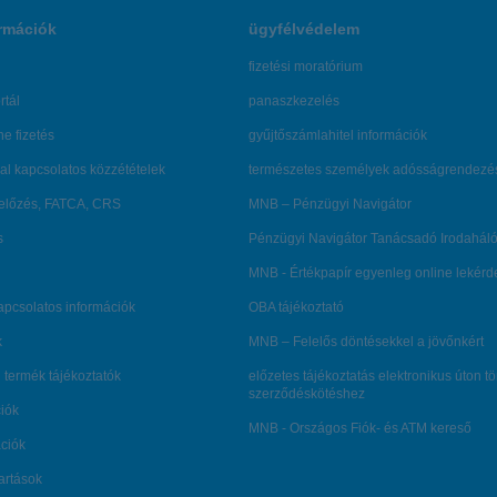
rmációk
ügyfélvédelem
fizetési moratórium
rtál
panaszkezelés
ne fizetés
gyűjtőszámlahitel információk
al kapcsolatos közzétételek
természetes személyek adósságrendezé
lőzés, FATCA, CRS
MNB – Pénzügyi Navigátor
s
Pénzügyi Navigátor Tanácsadó Irodaháló
MNB - Értékpapír egyenleg online lekér
kapcsolatos információk
OBA tájékoztató
k
MNB – Felelős döntésekkel a jövőnkért
 termék tájékoztatók
előzetes tájékoztatás elektronikus úton t
szerződéskötéshez
ciók
MNB - Országos Fiók- és ATM kereső
ációk
tartások