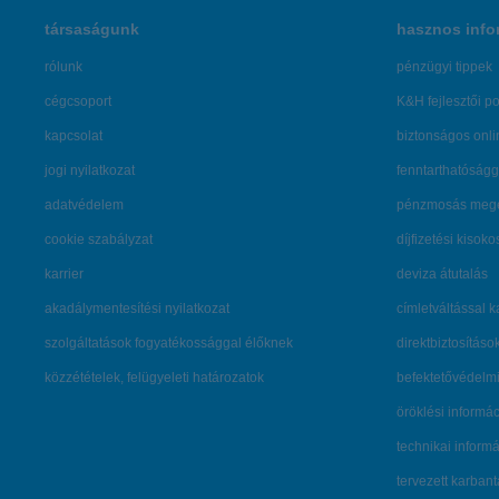
társaságunk
hasznos info
rólunk
pénzügyi tippek
cégcsoport
K&H fejlesztői po
kapcsolat
biztonságos onli
jogi nyilatkozat
fenntarthatóságg
adatvédelem
pénzmosás mege
cookie szabályzat
díjfizetési kisoko
karrier
deviza átutalás
akadálymentesítési nyilatkozat
címletváltással 
szolgáltatások fogyatékossággal élőknek
direktbiztosításo
közzétételek, felügyeleti határozatok
befektetővédelmi
öröklési informá
technikai inform
tervezett karban