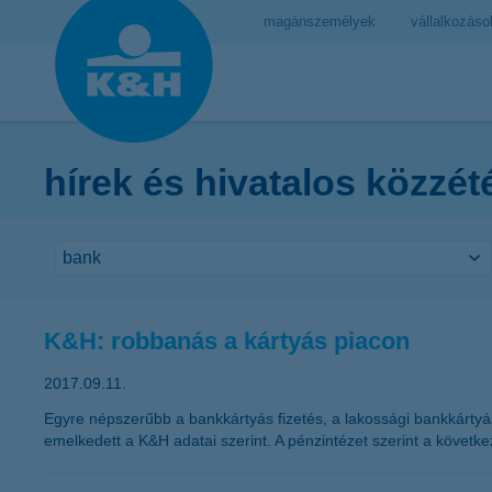
magánszemélyek
vállalkozáso
hírek és hivatalos közzét
K&H: robbanás a kártyás piacon
2017.09.11.
Egyre népszerűbb a bankkártyás fizetés, a lakossági bankkártyás 
emelkedett a K&H adatai szerint. A pénzintézet szerint a követk