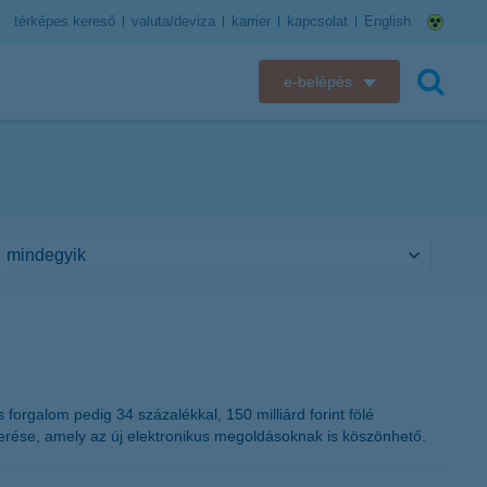
térképes kereső
valuta/deviza
karrier
kapcsolat
English
e-belépés
K&H e-bank
keresés
K&H e-posta
K&H elektronikus postaláda
K&H web Electra
K&H Biztosító ügyfélportál
K&H SZÉP Kártya
forgalom pedig 34 százalékkal, 150 milliárd forint fölé
nyerése, amely az új elektronikus megoldásoknak is köszönhető.
K&H e-kártyafelület