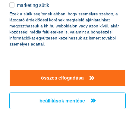
marketing sütik
a K&H kgfb integrált kommunikációs
Ezek a sütik segítenek abban, hogy személyre szabott, a
kampány ezüst EFFIE díjat nyert a
látogató érdeklődési körének megfelelő ajánlatainkat
reklámhatékonysági versenyen
megoszthassuk a kh.hu weboldalon vagy azon kívül, akár
közösségi média felületeken is, valamint a böngészési
a hetedik EFFIE a K&H-nak
információkat együttesen kezelhessük az ismert további
személyes adattal.
2011.10.14.
A K&H Csoport egy újabb EFFIE-vel térhetett haza a 2011-es
reklámhatékonysági verseny díjkiosztójáról. A K&H biztosítási
ismertségnövelő és kötelező gépjármű felelősségbiztosítás
(kgfb) kampánya segítette hozzá a K&H-t az újabb kiemelkedő
összes elfogadása
elismeréshez. A K&H biztosítási szolgáltatások kommunikációja
ezüst EFFIE reklámhatékonysági díjat nyert pénzügyi
szolgáltatások kategóriában, mely a hetedik EFFIE a K&H
életében és az első ezüst díj, melyet az EFFIE biztosítási
beállítások mentése
kommunikációnak kiosztott.
a bérlőket is segíti a lakásbiztosítás