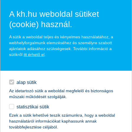
A kh.hu weboldal sütiket
(cookie) használ.
hírek és hivatalos
A sütik a weboldal teljes és kényelmes használatához, a
közzétételek
webhelyforgalmunk elemzéséhez és személyre szabott
ajánlatok adásához szükségesek. További információ a
sütikről
itt érhető el
.
egyéb
English
alap sütik
Az idetartozó sütik a weboldal megfelelő és biztonságos
műszaki működését szolgálják.
statisztikai sütik
Ezek a sütik lehetővé teszik számunkra, hogy a weboldal
használatáról információkat kaphassunk annak
Előző
Következő
továbbfejlesztése céljából.