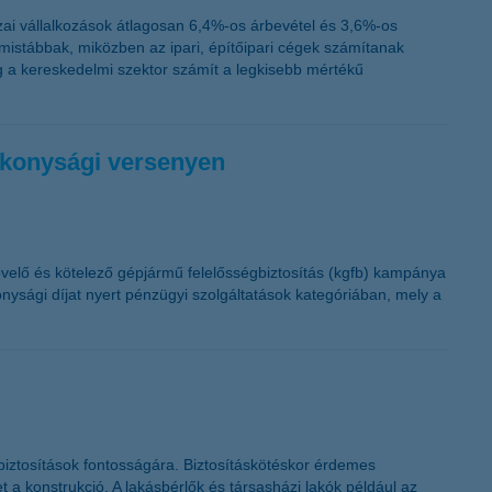
K&H token megújítás
ai vállalkozások átlagosan 6,4%-os árbevétel és 3,6%-os
istábbak, miközben az ipari, építőipari cégek számítanak
 a kereskedelmi szektor számít a legkisebb mértékű
ékonysági versenyen
övelő és kötelező gépjármű felelősségbiztosítás (kgfb) kampánya
ysági díjat nyert pénzügyi szolgáltatások kategóriában, mely a
sbiztosítások fontosságára. Biztosításkötéskor érdemes
 a konstrukció. A lakásbérlők és társasházi lakók például az