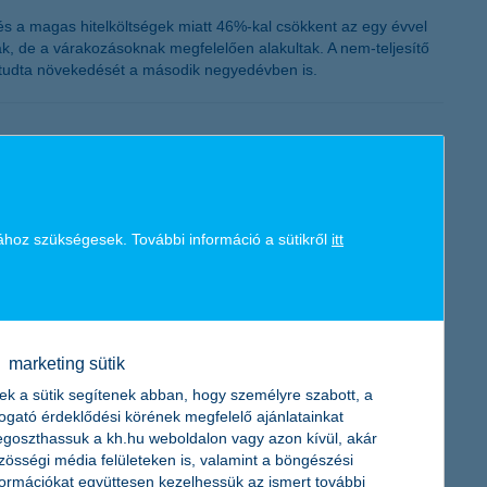
és a magas hitelköltségek miatt 46%-kal csökkent az egy évvel
ak, de a várakozásoknak megfelelően alakultak. A nem-teljesítő
ni tudta növekedését a második negyedévben is.
oznak, csökkennek, és a kamatok alacsony szinten vannak –
amelyek néhány év távlatában esélyt adnak a növekedésnek,
ához szükségesek. További információ a sütikről
itt
marketing sütik
ek a sütik segítenek abban, hogy személyre szabott, a
vben is beépíti azokat a juttatási rendszerébe. A cégvezetők
togató érdeklődési körének megfelelő ajánlatainkat
ttatás, míg a Széchenyi Pihenő Kártyával kapcsolatban egyelőre
goszthassuk a kh.hu weboldalon vagy azon kívül, akár
zösségi média felületeken is, valamint a böngészési
formációkat együttesen kezelhessük az ismert további