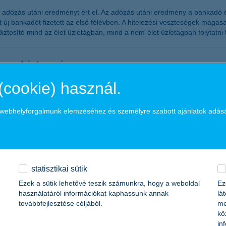
t adózás utáni eredményt ért el. Az adózás utáni eredmény a bankadó 
 új bankadót fizetett az első félévben. A hitelezési veszteségek magas
Biztosító mind az élet üzletágban, mind a nem-élet üzletágban folytat
os a biztonság
(cookie) használ.
sok szerte a világban romlanak, a tőzsdei árfolyamok jelentősen ingad
kban azokra a befektetési lehetőségekre érdemes fokozottan figyelni, 
a webhelyforgalmunk elemzéséhez és személyre szabott ajánlatok adás
sanna, a K&H Alapkezelő vezérigazgatója.
szerűek
statisztikai sütik
Ezek a sütik lehetővé teszik számunkra, hogy a weboldal
Ez
béren kívüli juttatások, mivel a hazai kkv-k többsége a következő egy é
használatáról információkat kaphassunk annak
lá
özlekedési költségtérítés a leggyakrabban alkalmazott béren kívüli ju
továbbfejlesztése céljából.
me
rketing főosztály vezetője.
kö
in