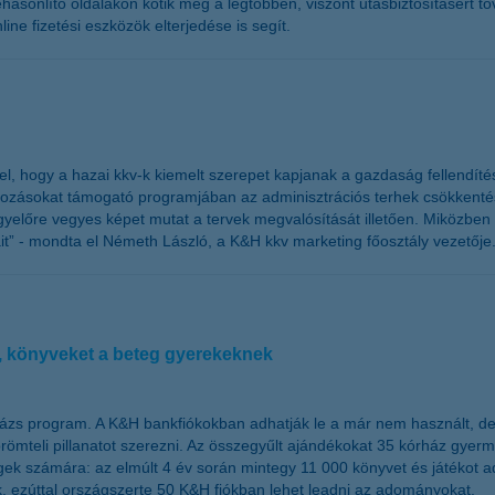
ehasonlító oldalakon kötik meg a legtöbben, viszont utasbiztosításért t
ne fizetési eszközök elterjedése is segít.
pel, hogy a hazai kkv-k kiemelt szerepet kapjanak a gazdaság fellend
ásokat támogató programjában az adminisztrációs terhek csökkentését,
yelőre vegyes képet mutat a tervek megvalósítását illetően. Miközben 
t” - mondta el Németh László, a K&H kkv marketing főosztály vezetője
, könyveket a beteg gyerekeknek
ázs program. A K&H bankfiókokban adhatják le a már nem használt, de m
ömteli pillanatot szerezni. Az összegyűlt ajándékokat 35 kórház gyer
gek számára: az elmúlt 4 év során mintegy 11 000 könyvet és játékot 
, ezúttal országszerte 50 K&H fiókban lehet leadni az adományokat.