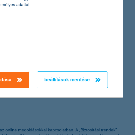
emélyes adattal.
Biztosító piaci előrejelzése
ek vezetői keddi sajtótájékoztatójukon ismertették az élet- és
ogramjai, így benyújthatóak a támogatási kérelmek. Egyúttal a
adása
beállítások mentése
ovábbra is 2011. december 30. a végső benyújtási határidő” –
 az online megoldásokkal kapcsolatban. A „Biztosítási trendek”