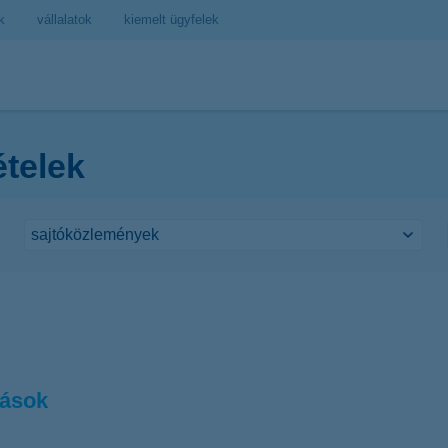
k
vállalatok
kiemelt ügyfelek
ételek
zások