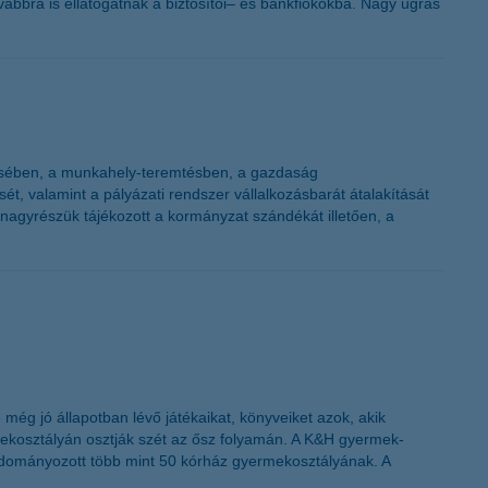
ovábbra is ellátogatnak a biztosítói– és bankfiókokba. Nagy ugrás
ítésében, a munkahely-teremtésben, a gazdaság
 valamint a pályázati rendszer vállalkozásbarát átalakítását
nagyrészük tájékozott a kormányzat szándékát illetően, a
.
ég jó állapotban lévő játékaikat, könyveiket azok, akik
mekosztályán osztják szét az ősz folyamán. A K&H gyermek-
adományozott több mint 50 kórház gyermekosztályának. A