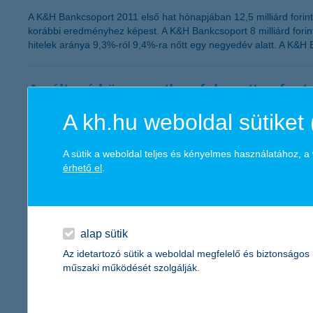
A K&H Bankcsoport 2011 első hat hónapjában 12,5 milliárd forin
korábbi eredményhez képest. A K&H Bankcsoport 8 milliárd forint
hitelek aránya 9,3%-ról 9,4%-ra nőtt egy negyedév alatt. A K&H 
A változó környezetben fokozottan font
A kh.hu weboldal sütiket 
2011.09.23.
„Mikor és miben érdemes megtakarítani, ha a növekedési kilátá
merül fel jogosan a kérdés a befektetők részéről. Ilyen idősza
A sütik a weboldal teljes és kényelmes használatához, 
miközben megvédenek a veszteségektől” – javasolja Zobor Zsuz
érhető el
.
A cafeteria juttatások a kkv-knál is nép
alap sütik
2011.09.19.
Az idetartozó sütik a weboldal megfelelő és biztonságos
„Továbbra is komoly szerepet kapnak a vállalkozások életében a 
műszaki működését szolgálják.
elmondása alapján egyértelműen az étkezési hozzájárulás és a k
kivárás tapasztalható” – mondta el Németh László, a K&H kkv ma