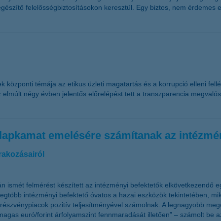
egészítő felelősségbiztosításokon keresztül. Egy biztos, nem érdemes e
özponti témája az etikus üzleti magatartás és a korrupció elleni fellé
 elmúlt négy évben jelentős előrelépést tett a transzparencia megvalósí
 alapkamat emelésére számítanak az intézmé
rakozásairól
n ismét felmérést készített az intézményi befektetők elkövetkezendő e
legtöbb intézményi befektető óvatos a hazai eszközök tekintetében, m
 a részvénypiacok pozitív teljesítményével számolnak. A legnagyobb meg
agas euró/forint árfolyamszint fennmaradását illetően” – számolt be 