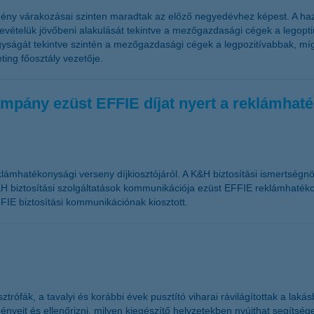
ény várakozásai szinten maradtak az előző negyedévhez képest. A haz
telük jövőbeni alakulását tekintve a mezőgazdasági cégek a legoptim
ságát tekintve szintén a mezőgazdasági cégek a legpozitívabbak, míg
ing főosztály vezetője.
mpány ezüst EFFIE díjat nyert a reklámhat
lámhatékonysági verseny díjkiosztójáról. A K&H biztosítási ismertségn
H biztosítási szolgáltatások kommunikációja ezüst EFFIE reklámhatékon
FIE biztosítási kommunikációnak kiosztott.
rófák, a tavalyi és korábbi évek pusztító viharai rávilágítottak a laká
yeit és ellenőrizni, milyen kiegészítő helyzetekben nyújthat segítséget