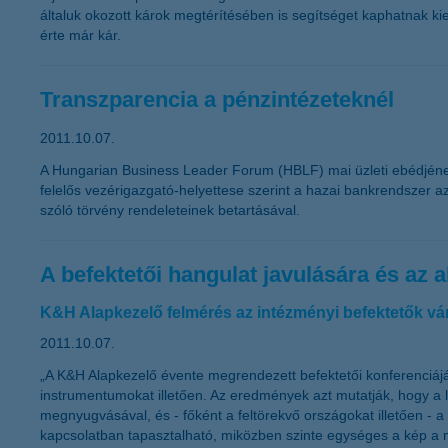
általuk okozott károk megtérítésében is segítséget kaphatnak ki
érte már kár.
Transzparencia a pénzintézeteknél
2011.10.07.
A Hungarian Business Leader Forum (HBLF) mai üzleti ebédjének k
felelős vezérigazgató-helyettese szerint a hazai bankrendszer az
szóló törvény rendeleteinek betartásával.
A befektetői hangulat javulására és az
K&H Alapkezelő felmérés az intézményi befektetők vá
2011.10.07.
„A K&H Alapkezelő évente megrendezett befektetői konferenciájá
instrumentumokat illetően. Az eredmények azt mutatják, hogy a 
megnyugvásával, és - főként a feltörekvő országokat illetően -
kapcsolatban tapasztalható, miközben szinte egységes a kép a m