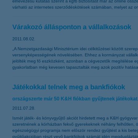
elnevezésű kutatás szerint a kgfb biztosítást már az online össz
várható az internetes szerződéskötések számában, melyet az onli
Várakozó állásponton a vállalkozások
2011.08.02.
„A Nemzetgazdasági Minisztérium idei célkitűzései között szere
versenyképességének növelésében. Ehhez a kormányzat vállalkoz
jelölték meg fő eszközként, azonban a cégvezetők megítélése eg
gyakorlatban még kevesen tapasztalták meg azok pozitív hatásai
Játékokkal telnek meg a bankfiókok
országszerte már 50 K&H fiókban gyűjtenek játékokat
2011.07.28.
Ismét játék- és könyvgyűjtő akciót hirdetett meg a K&H gyógyvar
szeretnének a kórházban fekvő gyerekeknek néhány felhőtlen, ör
egészségügyi programja nem először rendez gyűjtést a kis bete
gyűjtőakcióban részt vevő bankfiókok számát idén megduplázták