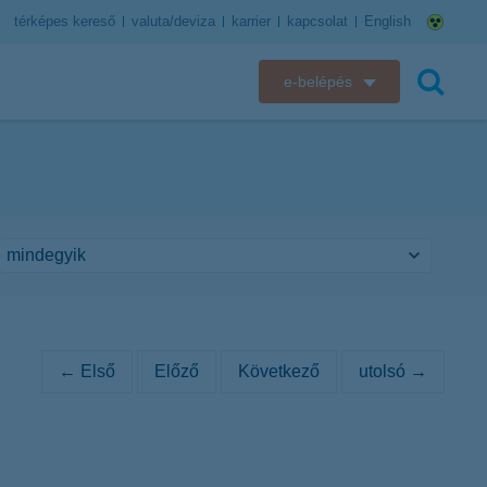
térképes kereső
valuta/deviza
karrier
kapcsolat
English
e-belépés
K&H e-bank
keresés
K&H e-posta
K&H elektronikus postaláda
K&H web Electra
K&H Biztosító ügyfélportál
← Első
Előző
Következő
utolsó →
K&H SZÉP Kártya
K&H e-kártyafelület