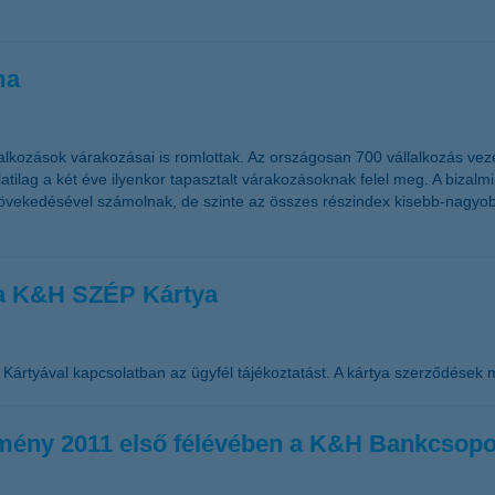
ma
alkozások várakozásai is romlottak. Az országosan 700 vállalkozás ve
tilag a két éve ilyenkor tapasztalt várakozásoknak felel meg. A bizalm
ek növekedésével számolnak, de szinte az összes részindex kisebb-nag
 a K&H SZÉP Kártya
ártyával kapcsolatban az ügyfél tájékoztatást. A kártya szerződések 
edmény 2011 első félévében a K&H Bankcsopo