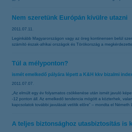
Nem szeretünk Európán kívülre utazni
2011.07.11.
Leginkább Magyarországon vagy az öreg kontinensen belül szeretü
számító észak-afrikai országok és Törökország a megkérdezett
Túl a mélyponton?
ismét emelkedő pályára lépett a K&H kkv bizalmi inde
2011.07.07.
„Az elmúlt egy év folyamatos csökkenése után ismét javuló képe
-12 ponton áll. Az emelkedő tendencia mögött a közterhek, valamin
kapcsolatok további javulását vetítik előre” – mondta el Németh 
A teljes biztonsághoz utasbiztosítás is 