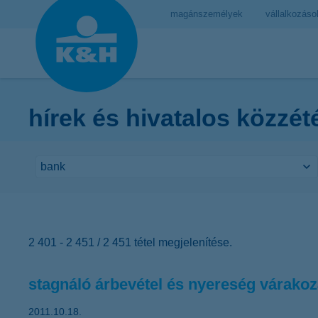
magánszemélyek
vállalkozáso
hírek és hivatalos közzét
2 401 - 2 451 / 2 451 tétel megjelenítése.
stagnáló árbevétel és nyereség várako
2011.10.18.