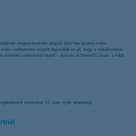
zetőjének megkérdezésén alapuló K&H kkv bizalmi index
i index csökkenése mögött leginkább az áll, hogy a vállalkozások
yobb mértékű csökkenést mutat”– mondta el Németh László, a K&H
megkötésére november 15. után nyílik lehetőség.
rtnál