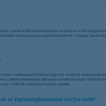
nk nyaralni a K&H khdirektbiztositas.hu portál és a GfK Hungária közö
ek körében szerény népszerűségnek örvendenek. A magyar utazók köréb
x
t mutat a vállalkozások következő egy évre vonatkozó várakozásait je
t a vállalati hitelkamatok változására vonatkozó negatív kilátások mérs
László, a K&H kkv marketing főosztály vezetője.
kell az Egészségbiztosítási Kártya mellé