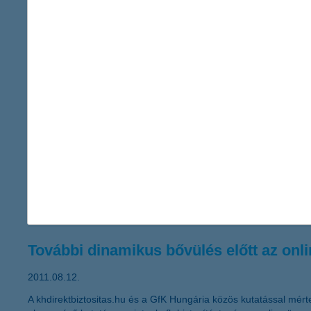
Az életbiztosítási piac növekedését 2013
2011.09.13.
Folytatódik az életbiztosítási piac növekedése és 2013-tól a nem
nem-életbiztosítási szegmens várható tendenciáit.
Újabb segítség a vállalkozások számár
2011.08.15.
„Végre elérhető a kkv-k körében egyik legnagyobb népszerűségnek
benyújtási határidő is módosult 2011. szeptember 19-re, azonban
mondta el Németh László, a K&H kkv marketing főosztály vezető
További dinamikus bővülés előtt az onlin
2011.08.12.
A khdirektbiztositas.hu és a GfK Hungária közös kutatással mérte