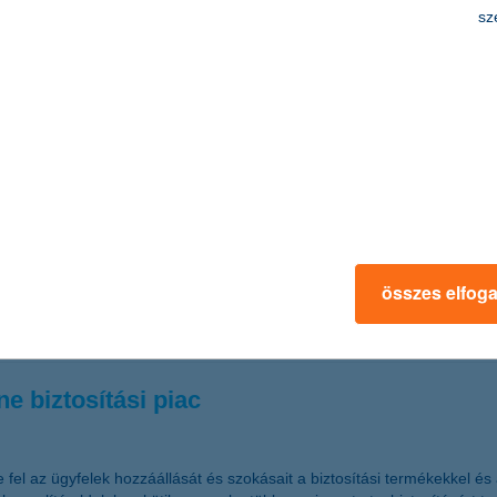
sz
-tól lassan követi a nem-élet üzletág a K&H 
-élet oldal is lassú emelkedésbe kezdhet a K&H Biztosító szerint, melyn
a
 örvendő uniós támogatás, a telephely-fejlesztési pályázat kitöltő pr
összes elfog
 a dél-alföldi, észak-alföldi és észak-magyarországi régió esetében t
je.
e biztosítási piac
 fel az ügyfelek hozzáállását és szokásait a biztosítási termékekkel és