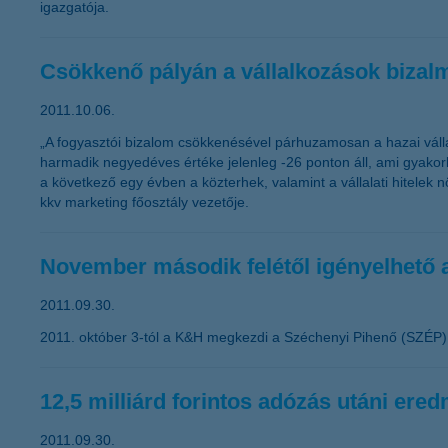
igazgatója.
Csökkenő pályán a vállalkozások bizal
2011.10.06.
„A fogyasztói bizalom csökkenésével párhuzamosan a hazai váll
harmadik negyedéves értéke jelenleg -26 ponton áll, ami gyakorla
a következő egy évben a közterhek, valamint a vállalati hitel
kkv marketing főosztály vezetője.
November második felétől igényelhető
2011.09.30.
2011. október 3-tól a K&H megkezdi a Széchenyi Pihenő (SZÉP) K
12,5 milliárd forintos adózás utáni er
2011.09.30.