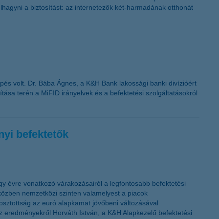
lhagyni a biztosítást: az internetezők két-harmadának otthonát
pés volt. Dr. Bába Ágnes, a K&H Bank lakossági banki divízióért
tása terén a MiFID irányelvek és a befektetési szolgáltatásokról
nyi befektetők
gy évre vonatkozó várakozásairól a legfontosabb befektetési
iközben nemzetközi szinten valamelyest a piacok
osztottság az euró alapkamat jövőbeni változásával
az eredményekről Horváth István, a K&H Alapkezelő befektetési