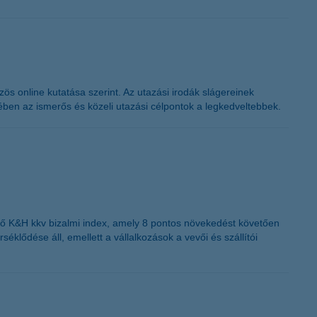
s online kutatása szerint. Az utazási irodák slágereinek
en az ismerős és közeli utazási célpontok a legkedveltebbek.
lző K&H kkv bizalmi index, amely 8 pontos növekedést követően
éklődése áll, emellett a vállalkozások a vevői és szállítói