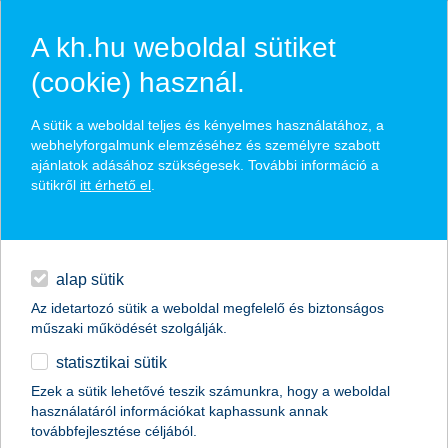
A kh.hu weboldal sütiket
(cookie) használ.
hírek és hivatalos
A sütik a weboldal teljes és kényelmes használatához, a
közzétételek
webhelyforgalmunk elemzéséhez és személyre szabott
ajánlatok adásához szükségesek. További információ a
sütikről
itt érhető el
.
egyéb
English
alap sütik
Az idetartozó sütik a weboldal megfelelő és biztonságos
műszaki működését szolgálják.
statisztikai sütik
mi az, ami még a profitnál is
Ezek a sütik lehetővé teszik számunkra, hogy a weboldal
használatáról információkat kaphassunk annak
fontosabb?
továbbfejlesztése céljából.