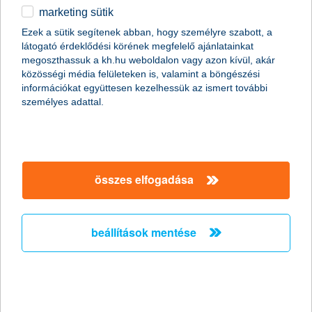
marketing sütik
Az elöregedő társadalomban nem lehet
Ezek a sütik segítenek abban, hogy személyre szabott, a
kérdés az öngondoskodás
látogató érdeklődési körének megfelelő ajánlatainkat
megoszthassuk a kh.hu weboldalon vagy azon kívül, akár
2011.04.05.
közösségi média felületeken is, valamint a böngészési
információkat együttesen kezelhessük az ismert további
„Az elöregedő magyar társadalom évről évre egyre komolyabb
személyes adattal.
problémát fog jelenteni a nyugdíjrendszer fenntarthatósága
szempontjából. A hazai népesedési folyamat jelenlegi tendenciái
mellett ezért nem lehet elégszer hangsúlyozni az
öngondoskodás jelentőségét, amellyel nagyban növelhetjük a
nyugdíjas évek anyagi biztonságát” – mondta el Zobor
Zsuzsanna, a K&H Alapkezelő vezérigazgatója.
összes elfogadása
Húsz gyógyszergyártó növekedését
beállítások mentése
kínálja az új eszközalap
2011.03.23.
A gyógyszeripar hagyományosan jó befektetésnek számít,
hiszen a világon egyre többet költenek gyógyszerekre. A K&H