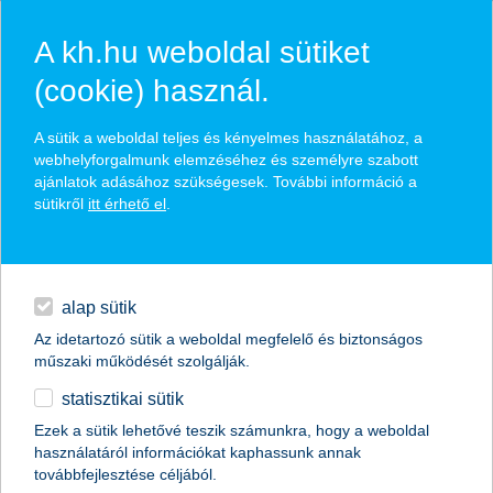
A kh.hu weboldal sütiket
(cookie) használ.
hírek és hivatalos
A sütik a weboldal teljes és kényelmes használatához, a
közzétételek
webhelyforgalmunk elemzéséhez és személyre szabott
ajánlatok adásához szükségesek. További információ a
sütikről
itt érhető el
.
egyéb
English
alap sütik
Az idetartozó sütik a weboldal megfelelő és biztonságos
műszaki működését szolgálják.
statisztikai sütik
Ezek a sütik lehetővé teszik számunkra, hogy a weboldal
használatáról információkat kaphassunk annak
Előző
Következő
továbbfejlesztése céljából.