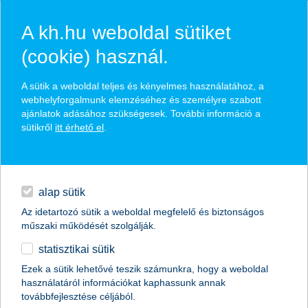
A kh.hu weboldal sütiket
(cookie) használ.
hírek és hivatalos
A sütik a weboldal teljes és kényelmes használatához, a
közzétételek
webhelyforgalmunk elemzéséhez és személyre szabott
ajánlatok adásához szükségesek. További információ a
sütikről
itt érhető el
.
egyéb
English
alap sütik
Az idetartozó sütik a weboldal megfelelő és biztonságos
műszaki működését szolgálják.
statisztikai sütik
A legjobb kereskedelemfinanszírozási
Ezek a sütik lehetővé teszik számunkra, hogy a weboldal
használatáról információkat kaphassunk annak
bank címet kapta a K&H Bank
továbbfejlesztése céljából.
Magyarországon