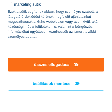
marketing sütik
2011.01.07.
Ezek a sütik segítenek abban, hogy személyre szabott, a
látogató érdeklődési körének megfelelő ajánlatainkat
A Global Finance magazin ismét a K&H Banknak ítélte a legjobb
megoszthassuk a kh.hu weboldalon vagy azon kívül, akár
kereskedelemfinanszírozási bank címet Magyarországon (Best
közösségi média felületeken is, valamint a böngészési
Trade Finance Provider in Hungary 2011).
információkat együttesen kezelhessük az ismert további
személyes adattal.
Előző
Következő
összes elfogadása
beállítások mentése
társaságunk
társaságunk megnyitása
hasznos információk
rólunk
hasznos információk megnyitása
cégcsoport
ügyfélvédelem