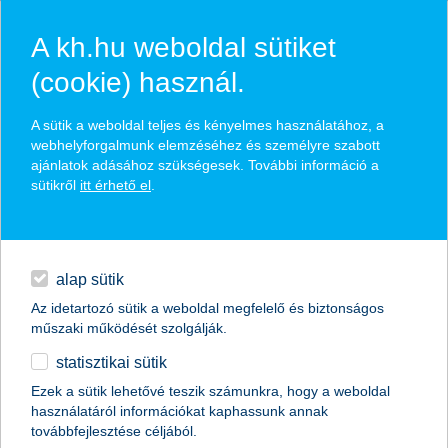
A kh.hu weboldal sütiket
(cookie) használ.
hírek és hivatalos
A sütik a weboldal teljes és kényelmes használatához, a
közzétételek
webhelyforgalmunk elemzéséhez és személyre szabott
ajánlatok adásához szükségesek. További információ a
sütikről
itt érhető el
.
egyéb
English
alap sütik
Az idetartozó sütik a weboldal megfelelő és biztonságos
műszaki működését szolgálják.
statisztikai sütik
Ezek a sütik lehetővé teszik számunkra, hogy a weboldal
használatáról információkat kaphassunk annak
Előző
Következő
továbbfejlesztése céljából.