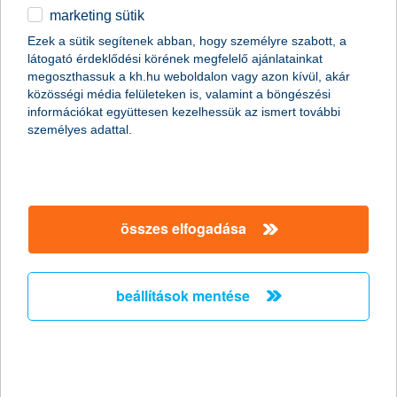
marketing sütik
a K&H kgfb integrált kommunikációs
Ezek a sütik segítenek abban, hogy személyre szabott, a
kampány ezüst EFFIE díjat nyert a
látogató érdeklődési körének megfelelő ajánlatainkat
reklámhatékonysági versenyen
megoszthassuk a kh.hu weboldalon vagy azon kívül, akár
közösségi média felületeken is, valamint a böngészési
a hetedik EFFIE a K&H-nak
információkat együttesen kezelhessük az ismert további
személyes adattal.
2011.10.14.
A K&H Csoport egy újabb EFFIE-vel térhetett haza a 2011-es
reklámhatékonysági verseny díjkiosztójáról. A K&H biztosítási
ismertségnövelő és kötelező gépjármű felelősségbiztosítás
(kgfb) kampánya segítette hozzá a K&H-t az újabb kiemelkedő
összes elfogadása
elismeréshez. A K&H biztosítási szolgáltatások kommunikációja
ezüst EFFIE reklámhatékonysági díjat nyert pénzügyi
szolgáltatások kategóriában, mely a hetedik EFFIE a K&H
életében és az első ezüst díj, melyet az EFFIE biztosítási
beállítások mentése
kommunikációnak kiosztott.
a bérlőket is segíti a lakásbiztosítás