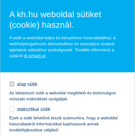
A kh.hu weboldal sütiket
(cookie) használ.
hírek és hivatalos
A sütik a weboldal teljes és kényelmes használatához, a
közzétételek
webhelyforgalmunk elemzéséhez és személyre szabott
ajánlatok adásához szükségesek. További információ a
sütikről
itt érhető el
.
egyéb
English
alap sütik
Az idetartozó sütik a weboldal megfelelő és biztonságos
műszaki működését szolgálják.
statisztikai sütik
Ezek a sütik lehetővé teszik számunkra, hogy a weboldal
használatáról információkat kaphassunk annak
Előző
Következő
továbbfejlesztése céljából.