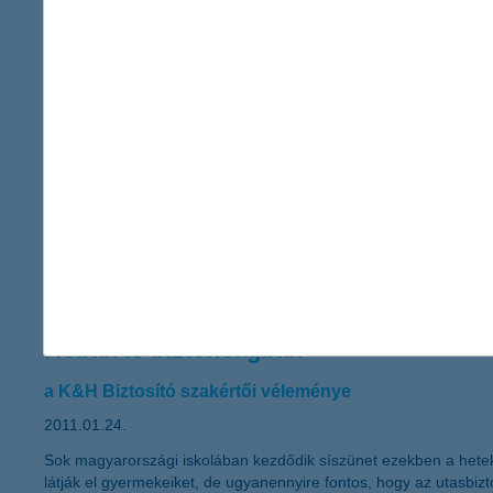
„Az idei év eleje különlegesnek tekinthető abból a szempontból
A családok egy részének így megnövekedett jövedelme lehetősége
háztartások megtakarítása ma már a GDP közel 5%-át teszi ki” 
Zöld otthont, zöldhitelből, zöldbiztosí
beruházások finanszírozása ingatlanfed
2011.01.27.
A K&H zöldhitel energia-megtakarítást eredményező, lakáskorszer
fészek „zöld” otthonbiztosítást is lehet kötni. A környezettudatos
Hóban is biztonságban
a K&H Biztosító szakértői véleménye
2011.01.24.
Sok magyarországi iskolában kezdődik síszünet ezekben a hete
látják el gyermekeiket, de ugyanennyire fontos, hogy az utasbizto