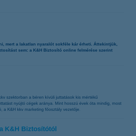
mert a lakatlan nyaralót sokféle kár érheti. Áttekintjük,
tosítást sem: a K&H Biztosító online felmérése szerint
kv szektorban a béren kívüli juttatások kis mértékű
ttatást nyújtó cégek aránya. Mint hosszú évek óta mindig, most
ó, a K&H kkv marketing főosztály vezetője.
a K&H Biztosítótól