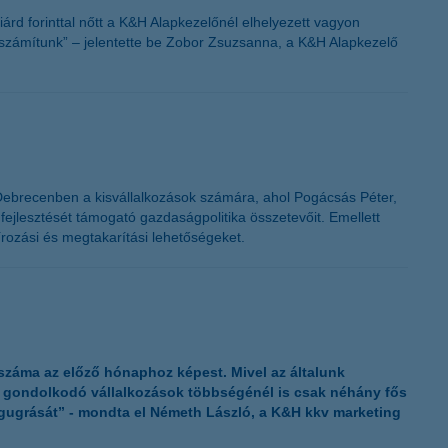
árd forinttal nőtt a K&H Alapkezelőnél elhelyezett vagyon
 számítunk” – jelentette be Zobor Zsuzsanna, a K&H Alapkezelő
 Debrecenben a kisvállalkozások számára, ahol Pogácsás Péter,
fejlesztését támogató gazdaságpolitika összetevőit. Emellett
írozási és megtakarítási lehetőségeket.
 száma az előző hónaphoz képest. Mivel az általunk
n gondolkodó vállalkozások többségénél is csak néhány fős
egugrását” - mondta el Németh László, a K&H kkv marketing