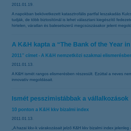
2011.01.19.
A napokban bekövetkezett katasztrofális partfal leszakadás Kulc
tudják, de több biztosítónál is lehet választani kiegészítő fede
hirtelen, váratlan és balesetszerű megcsúszásakor jelent megold
A K&H kapta a “The Bank of the Year i
2011” címet - A K&H nemzetközi szakmai elismerésben
2011.01.13.
A K&H ismét rangos elismerésben részesült. Ezúttal a neves ne
innovatív megoldásait.
Ismét pesszimistábbak a vállalkozások
10 ponton a K&H kkv bizalmi index
2011.01.13.
„A hazai kkv-k várakozásait jelző K&H kkv bizalmi index jelenle