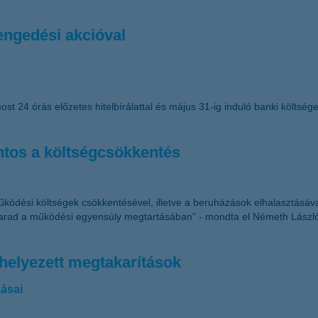
lengedési akcióval
ost 24 órás előzetes hitelbírálattal és május 31-ig induló banki költség
ntos a költségcsökkentés
ködési költségek csökkentésével, illetve a beruházások elhalasztásával
arad a működési egyensúly megtartásában” - mondta el Németh László,
helyezett megtakarítások
ásai