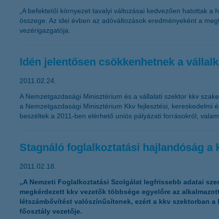
„A befektetői környezet tavalyi változásai kedvezően hatottak a
összege. Az idei évben az adóváltozások eredményeként a megta
vezérigazgatója.
Idén jelentősen csökkenhetnek a vállal
2011.02.24.
A Nemzetgazdasági Minisztérium és a vállalati szektor kkv sza
a Nemzetgazdasági Minisztérium Kkv fejlesztési, kereskedelmi és
beszéltek a 2011-ben elérhető uniós pályázati forrásokról, valam
Stagnáló foglalkoztatási hajlandóság a k
2011.02.18.
„A Nemzeti Foglalkoztatási Szolgálat legfrissebb adatai sze
megkérdezett kkv vezetők többsége egyelőre az alkalmazot
létszámbővítést valószínűsítenek, ezért a kkv szektorban 
főosztály vezetője.