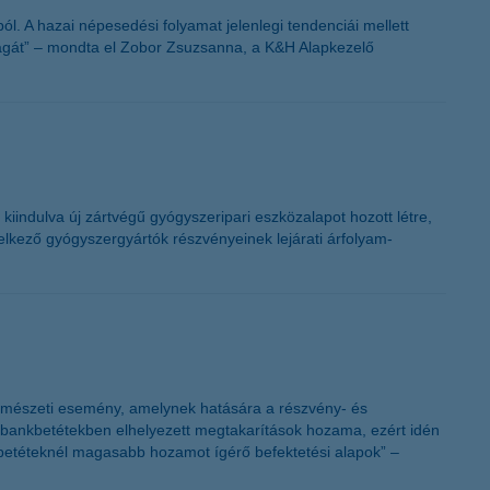
K&H token megújítás
. A hazai népesedési folyamat jelenlegi tendenciái mellett
ságát” – mondta el Zobor Zsuzsanna, a K&H Alapkezelő
iindulva új zártvégű gyógyszeripari eszközalapot hozott létre,
delkező gyógyszergyártók részvényeinek lejárati árfolyam-
y természeti esemény, amelynek hatására a részvény- és
s bankbetétekben elhelyezett megtakarítások hozama, ezért idén
 betéteknél magasabb hozamot ígérő befektetési alapok” –