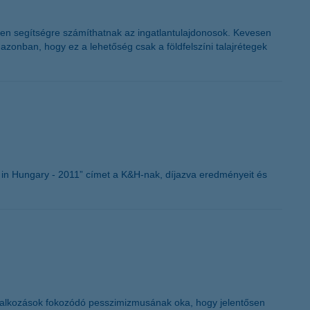
lyen segítségre számíthatnak az ingatlantulajdonosok. Kevesen
azonban, hogy ez a lehetőség csak a földfelszíni talajrétegek
in Hungary - 2011” címet a K&H-nak, díjazva eredményeit és
vállalkozások fokozódó pesszimizmusának oka, hogy jelentősen