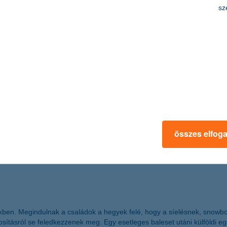
sz
, hogy most februárig érkeznek meg az első, már a csökkentett, 16%-o
t nyújthat arra, hogy tovább folytatódjon az a kedvező folyamat, amel
– mondta el Zobor Zsuzsanna, a K&H Alapkezelő vezérigazgatója.
tással környezettudatos ügyfeleknek energi
ezettel a K&H-tól
űsítési beruházásra igényelhető lakossági finanszírozási mód. A K&H zö
 hitel és otthonbiztosítás a mai naptól igényelhető a K&H Bank fiókjaiban
összes elfog
kben. Megindulnak a családok a hegyek felé, hogy a síelésnek, snowb
sításról se feledkezzenek meg. Egy esetleges baleset utáni külföldi egész