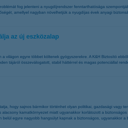
blémát fog jelenteni a nyugdíjrendszer fenntarthatósága szempontjából
őségét, amellyel nagyban növelhetjük a nyugdíjas évek anyagi bizton
lja az új eszközalap
 világon egyre többet költenek gyógyszerekre. A K&H Biztosító ebből k
den tájáról összeválogatott, stabil háttérrel és magas potenciállal ren
 mutatja, hogy sajnos bármikor történhet olyan politikai, gazdasági vag
is alacsony kamatkörnyezet miatt ugyanakkor korlátozott a biztonságo
okon belül egyre nagyobb hangsúlyt kapnak a biztonságos, ugyanakkor a