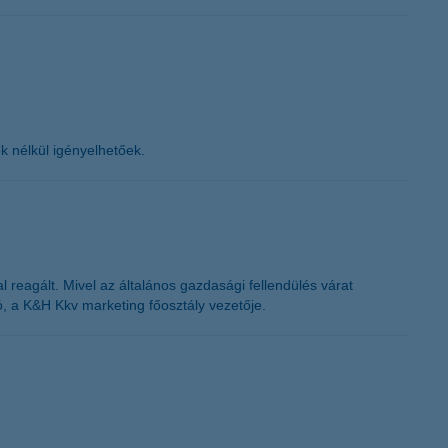
ek nélkül igényelhetőek.
 reagált. Mivel az általános gazdasági fellendülés várat
 a K&H Kkv marketing főosztály vezetője.