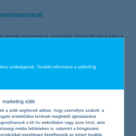
erenciasorozat
sa jelentős versenyelőnyt, ugyanakkor komoly kihívást is jelent a
 akik segítséget nyújtanak ebben a tájékozódásban.
ához szükségesek. További információ a sütikről
itt
folyamatos kockázat-figyelésére hívják fel a figyelmet. Mivel a
jelentőséggel bír a pénzügyileg stabil partnerek kiválasztása” -
marketing sütik
ek a sütik segítenek abban, hogy személyre szabott, a
togató érdeklődési körének megfelelő ajánlatainkat
goszthassuk a kh.hu weboldalon vagy azon kívül, akár
zösségi média felületeken is, valamint a böngészési
formációkat együttesen kezelhessük az ismert további