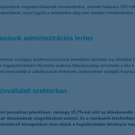
 háztartások megtakarításainak növekedésére, aminek hatására 100 milli
karítások, ezzel együtt a befektetési alap piac további növekedésére
kozások adminisztrációs terhei
kemberei országos konferenciasorozat keretében tartottak ma előadást
 fogyasztóvédelmi főosztály szakmai főtanácsadója ismertette a kkv-k 
int bemutatták a vállalkozások terheinek csökkentését szolgáló finansz
isvállalati szektorban
rint januárban jelentősen, mintegy 15,7%-kal nőtt az álláskeresők
tak létszámának stagnálásával számol, és a munkaerő-felvételbe
a következő hónapokban nem várjuk a foglalkoztatás látványos m