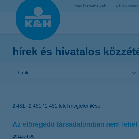
magánszemélyek
vállalkozáso
hírek és hivatalos közzét
2 431 - 2 451 / 2 451 tétel megjelenítése.
Az elöregedő társadalomban nem lehet
2011.04.05.