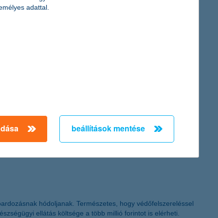
emélyes adattal.
s adókulccsal és a családi kedvezménnyel számított munkabérek.
y a válság kezdetét követően indult el, és amelynek során a
a-megtakarítást eredményező lakáscélú
ldhitel mellé a korszerűsített ingatlan biztosítására K&H
.
adása
beállítások mentése
oardozásnak hódoljanak. Természetes, hogy védőfelszereléssel
ségügyi ellátás költsége a több millió forintot is elérheti.