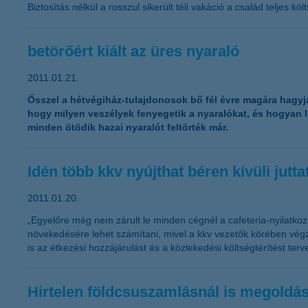
Biztosítás nélkül a rosszul sikerült téli vakáció a család teljes k
betörőért kiált az üres nyaraló
2011.01.21.
Ősszel a hétvégiház-tulajdonosok bő fél évre magára hagyják
hogy milyen veszélyek fenyegetik a nyaralókat, és hogyan l
minden ötödik hazai nyaralót feltörték már.
Idén több kkv nyújthat béren kívüli jutt
2011.01.20.
„Egyelőre még nem zárult le minden cégnél a cafeteria-nyilatkoza
növekedésére lehet számítani, mivel a kkv vezetők körében végze
is az étkezési hozzájárulást és a közlekedési költségtérítést te
Hirtelen földcsuszamlásnál is megoldás 