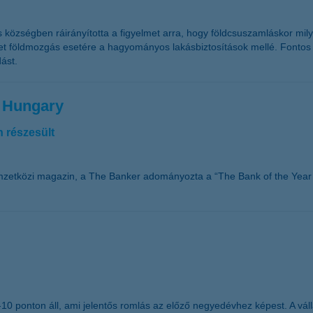
s községben ráirányította a figyelmet arra, hogy földcsuszamláskor mi
zetet földmozgás esetére a hagyományos lakásbiztosítások mellé. Fontos 
ást.
n Hungary
 részesült
mzetközi magazin, a The Banker adományozta a “The Bank of the Year 
g -10 ponton áll, ami jelentős romlás az előző negyedévhez képest. A 