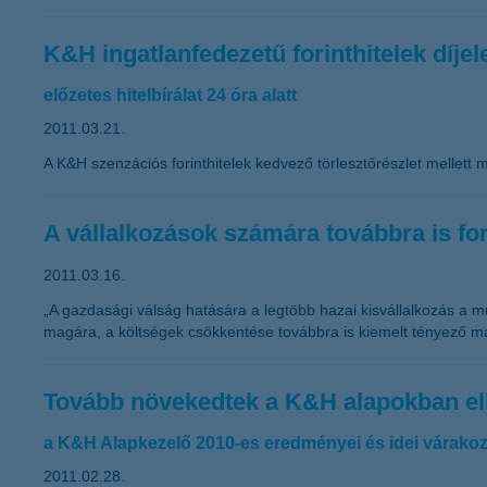
K&H ingatlanfedezetű forinthitelek díje
előzetes hitelbírálat 24 óra alatt
2011.03.21.
A K&H szenzációs forinthitelek kedvező törlesztőrészlet mellett m
A vállalkozások számára továbbra is fo
2011.03.16.
„A gazdasági válság hatására a legtöbb hazai kisvállalkozás a mű
magára, a költségek csökkentése továbbra is kiemelt tényező m
Tovább növekedtek a K&H alapokban el
a K&H Alapkezelő 2010-es eredményei és idei várakoz
2011.02.28.