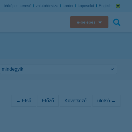
térképes kereső
valuta/deviza
karrier
kapcsolat
English
e-belépés
K&H e-bank
keresés
K&H e-posta
K&H elektronikus postaláda
K&H web Electra
K&H Biztosító ügyfélportál
← Első
Előző
Következő
utolsó →
K&H SZÉP Kártya
K&H e-kártyafelület