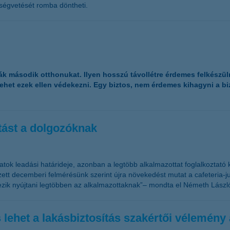
öltségvetését romba döntheti.
 második otthonukat. Ilyen hosszú távollétre érdemes felkészülni, 
ehet ezek ellen védekezni. Egy biztos, nem érdemes kihagyni a biz
atást a dolgozóknak
tok leadási határideje, azonban a legtöbb alkalmazottat foglalkoztató k
tt decemberi felmérésünk szerint újra növekedést mutat a cafeteria-ju
rvezik nyújtani legtöbben az alkalmazottaknak”– mondta el Németh Lászl
lehet a lakásbiztosítás szakértői vélemény 