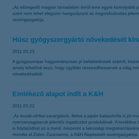
„Az elöregedő magyar társadalom évről évre egyre komolyabb pro
ezért nem lehet elégszer hangsúlyozni az öngondoskodás jelent
vezérigazgatója.
Húsz gyógyszergyártó növekedését kíná
2011.03.23.
A gyógyszeripar hagyományosan jó befektetésnek számít, hiszen a
amely lehetővé teszi, hogy ügyfelei részesülhessenek a világ min
növekedéséből.
Emlékező alapot indít a K&H
2011.03.22.
„Az észak-afrikai zavargások, illetve a japán katasztrófa is jól
nyersanyagpiacok jelentős ingadozást produkálnak. A továbbra 
is folytatódhat az a trend, miszerint a lakossági megtakarítás
mondta el Zobor Zsuzsanna, a K&H Alapkezelő vezérigazgatója.