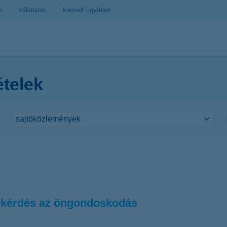
k
vállalatok
kiemelt ügyfelek
ételek
 kérdés az öngondoskodás