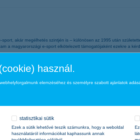
ort, akár megélhetés szintjén is – különösen az 1995 után születettek
gram a magyarországi e-sport elkötelezett támogatójaként ezekre a kér
átja a családalapítást
(cookie) használ.
a webhelyforgalmunk elemzéséhez és személyre szabott ajánlatok adás
ket: az érintettek mindössze negyede számolt be kedvező változásról az 
ég együtt él a szüleivel, ez főleg a 19-25 éves korosztályra és a kisv
statisztikai sütik
rban
Ezek a sütik lehetővé teszik számunkra, hogy a weboldal
Ez
használatáról információkat kaphassunk annak
lá
továbbfejlesztése céljából.
me