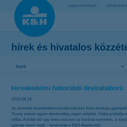
magánszemélyek
vállalkozáso
hírek és hivatalos közzét
kereskedelmi háborúból devizaháború
2018.08.24.
Az amerikai kereskedelmi korlátozásokra Kína devizája gyengítés
Trump szavai ugyan átmenetileg véget vetettek, hiába próbálja azo
célba. A dollár bő egy éves csúcson az euróval szemben, a szep
gyenge forint miatt – tanácsolja a K&H Alapkezelő.