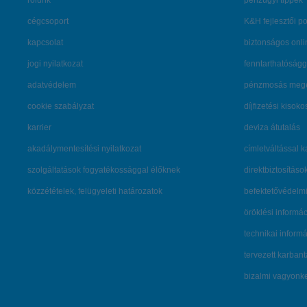
rólunk
pénzügyi tippek
cégcsoport
K&H fejlesztői po
kapcsolat
biztonságos onli
jogi nyilatkozat
fenntarthatóságg
adatvédelem
pénzmosás mege
cookie szabályzat
díjfizetési kisoko
karrier
deviza átutalás
akadálymentesítési nyilatkozat
címletváltással 
szolgáltatások fogyatékossággal élőknek
direktbiztosításo
közzétételek, felügyeleti határozatok
befektetővédelmi
öröklési informá
technikai inform
tervezett karban
bizalmi vagyon