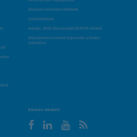
hirdetmények / díjjegyzékek
általános szerződési feltételek
üzletszabályzat
se
aktuális, MNB által közzétett BUBOR értékek
kifejezéseket ismertető fogalomtár a fizetési
számlához
zat
dezése
örténő
kövess minket!