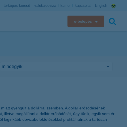
térképes kereső
valuta/deviza
karrier
kapcsolat
English
e-belépés
K&H e-bank
keresés
K&H e-posta
K&H elektronikus postaláda
K&H web Electra
K&H Biztosító ügyfélportál
K&H SZÉP Kártya
 miatt gyengült a dollárral szemben. A dollár erősödésének
 illetve megállítani a dollár erősödését, úgy tűnik, egyik sem ér
K&H e-kártyafelület
l leginkább devizabefektetésekkel profitálhatnak a tartósan