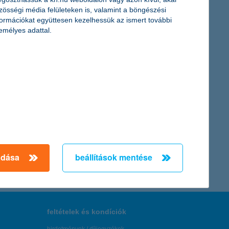
 K&H kkv bizalmi index kutatás legutóbbi adataiból. A célokat
zösségi média felületeken is, valamint a böngészési
űsítését.
formációkat együttesen kezelhessük az ismert további
emélyes adattal.
 versenyen 128 jelentkező mérettetheti meg magát, ahol az
← Első
Előző
Következő
utolsó →
adása
beállítások mentése
feltételek és kondíciók