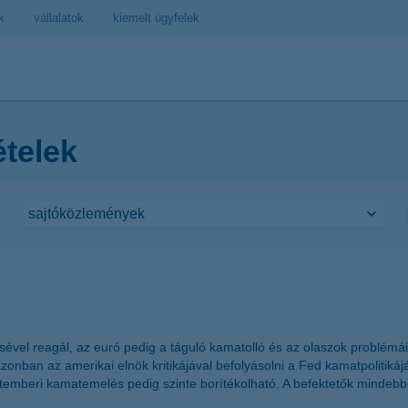
k
vállalatok
kiemelt ügyfelek
ételek
ével reagál, az euró pedig a táguló kamatolló és az olaszok problémái
nban az amerikai elnök kritikájával befolyásolni a Fed kamatpolitikáját,
temberi kamatemelés pedig szinte borítékolható. A befektetők mindebbő