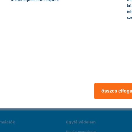
ka, jelenleg a cégek 78%-a készül valamilyen fejlesztésre – derül ki a
kö
, megelőzve az elmúlt egy évben élen álló gépek, berendezések korszer
in
sz
&H e-kupa versenyre az MTK E-sport Szakosztályának szervezésében. A
l küzdhet meg.
összes elfog
rmációk
ügyfélvédelem