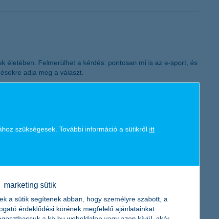
K&H token megújítás
 életében. Felmerülhet a kérdés: pontosan mi is az e-sport, és
désekre adja meg a választ.
ához szükségesek. További információ a sütikről
itt
elmúlt egy évben, 37 százaléka szerint pedig rosszabbak lettek a
árosokban élőkre jellemző. Mindössze 42 százalék érzi úgy, hogy
marketing sütik
ek a sütik segítenek abban, hogy személyre szabott, a
togató érdeklődési körének megfelelő ajánlatainkat
goszthassuk a kh.hu weboldalon vagy azon kívül, akár