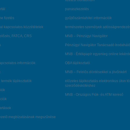
fizetési moratórium
rtál
panaszkezelés
ne fizetés
gyűjtőszámlahitel információk
al kapcsolatos közzétételek
természetes személyek adósságrendezé
lőzés, FATCA, CRS
MNB – Pénzügyi Navigátor
s
Pénzügyi Navigátor Tanácsadó Irodaháló
MNB - Értékpapír egyenleg online lekér
kapcsolatos információk
OBA tájékoztató
k
MNB – Felelős döntésekkel a jövőnkért
 termék tájékoztatók
előzetes tájékoztatás elektronikus úton t
szerződéskötéshez
ciók
MNB - Országos Fiók- és ATM kereső
ációk
tartások
kezelő megbízatásának megszűnése