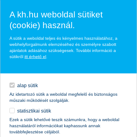
A kh.hu weboldal sütiket
(cookie) használ.
hírek és hivatalos
A sütik a weboldal teljes és kényelmes használatához, a
közzétételek
webhelyforgalmunk elemzéséhez és személyre szabott
ajánlatok adásához szükségesek. További információ a
sütikről
itt érhető el
.
egyéb
English
alap sütik
Az idetartozó sütik a weboldal megfelelő és biztonságos
műszaki működését szolgálják.
statisztikai sütik
A legjobb kereskedelemfinanszírozási
Ezek a sütik lehetővé teszik számunkra, hogy a weboldal
használatáról információkat kaphassunk annak
bank címet kapta a K&H Bank
továbbfejlesztése céljából.
Magyarországon