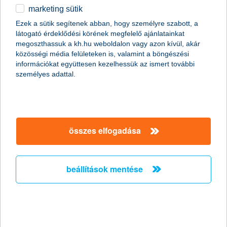
marketing sütik
2011.01.07.
Ezek a sütik segítenek abban, hogy személyre szabott, a
látogató érdeklődési körének megfelelő ajánlatainkat
A Global Finance magazin ismét a K&H Banknak ítélte a legjobb
megoszthassuk a kh.hu weboldalon vagy azon kívül, akár
kereskedelemfinanszírozási bank címet Magyarországon (Best
közösségi média felületeken is, valamint a böngészési
Trade Finance Provider in Hungary 2011).
információkat együttesen kezelhessük az ismert további
személyes adattal.
Előző
Következő
összes elfogadása
beállítások mentése
társaságunk
társaságunk megnyitása
hasznos információk
rólunk
hasznos információk megnyitása
cégcsoport
ügyfélvédelem