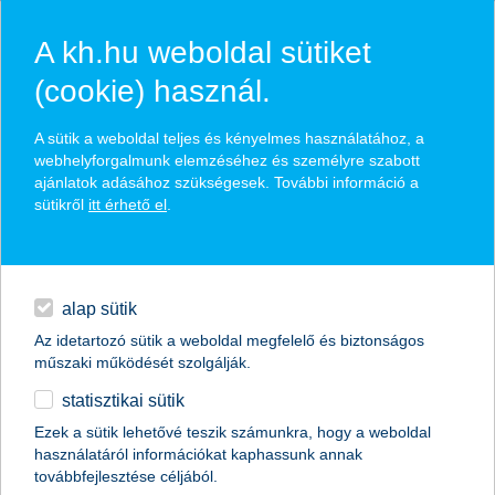
A kh.hu weboldal sütiket
(cookie) használ.
hírek és hivatalos
A sütik a weboldal teljes és kényelmes használatához, a
közzétételek
webhelyforgalmunk elemzéséhez és személyre szabott
ajánlatok adásához szükségesek. További információ a
sütikről
itt érhető el
.
egyéb
English
alap sütik
Az idetartozó sütik a weboldal megfelelő és biztonságos
műszaki működését szolgálják.
statisztikai sütik
Ezek a sütik lehetővé teszik számunkra, hogy a weboldal
használatáról információkat kaphassunk annak
Előző
Következő
továbbfejlesztése céljából.