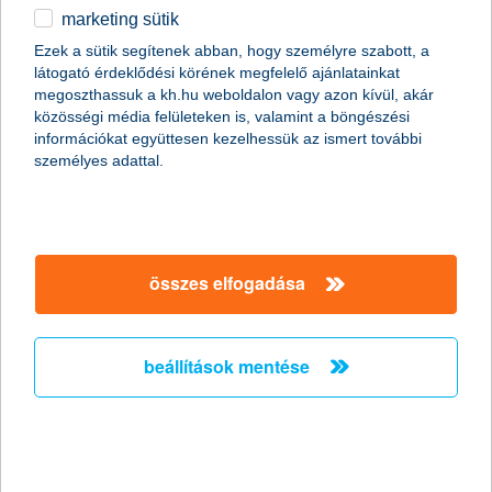
marketing sütik
Az elöregedő társadalomban nem lehet
Ezek a sütik segítenek abban, hogy személyre szabott, a
kérdés az öngondoskodás
látogató érdeklődési körének megfelelő ajánlatainkat
megoszthassuk a kh.hu weboldalon vagy azon kívül, akár
2011.04.05.
közösségi média felületeken is, valamint a böngészési
információkat együttesen kezelhessük az ismert további
„Az elöregedő magyar társadalom évről évre egyre komolyabb
személyes adattal.
problémát fog jelenteni a nyugdíjrendszer fenntarthatósága
szempontjából. A hazai népesedési folyamat jelenlegi tendenciái
mellett ezért nem lehet elégszer hangsúlyozni az
öngondoskodás jelentőségét, amellyel nagyban növelhetjük a
nyugdíjas évek anyagi biztonságát” – mondta el Zobor
Zsuzsanna, a K&H Alapkezelő vezérigazgatója.
összes elfogadása
Húsz gyógyszergyártó növekedését
beállítások mentése
kínálja az új eszközalap
2011.03.23.
A gyógyszeripar hagyományosan jó befektetésnek számít,
hiszen a világon egyre többet költenek gyógyszerekre. A K&H