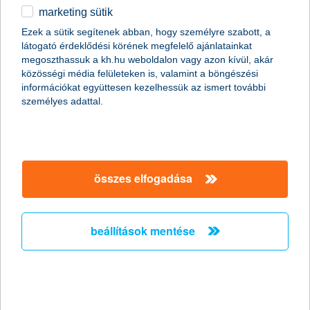
marketing sütik
2011.01.07.
Ezek a sütik segítenek abban, hogy személyre szabott, a
látogató érdeklődési körének megfelelő ajánlatainkat
A Global Finance magazin ismét a K&H Banknak ítélte a legjobb
megoszthassuk a kh.hu weboldalon vagy azon kívül, akár
kereskedelemfinanszírozási bank címet Magyarországon (Best
közösségi média felületeken is, valamint a böngészési
Trade Finance Provider in Hungary 2011).
információkat együttesen kezelhessük az ismert további
személyes adattal.
Előző
Következő
összes elfogadása
beállítások mentése
társaságunk
társaságunk megnyitása
hasznos információk
rólunk
hasznos információk megnyitása
cégcsoport
ügyfélvédelem