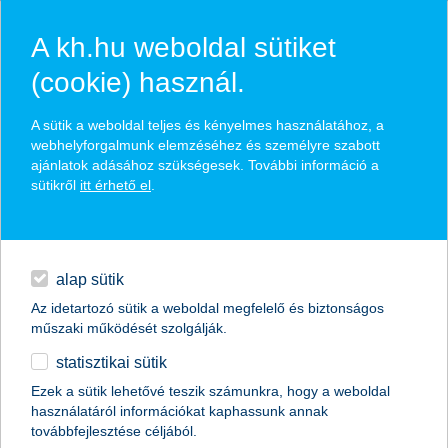
A kh.hu weboldal sütiket
(cookie) használ.
hírek és hivatalos
A sütik a weboldal teljes és kényelmes használatához, a
közzétételek
webhelyforgalmunk elemzéséhez és személyre szabott
ajánlatok adásához szükségesek. További információ a
sütikről
itt érhető el
.
egyéb
English
alap sütik
Az idetartozó sütik a weboldal megfelelő és biztonságos
műszaki működését szolgálják.
statisztikai sütik
A legjobb kereskedelemfinanszírozási
Ezek a sütik lehetővé teszik számunkra, hogy a weboldal
használatáról információkat kaphassunk annak
bank címet kapta a K&H Bank
továbbfejlesztése céljából.
Magyarországon