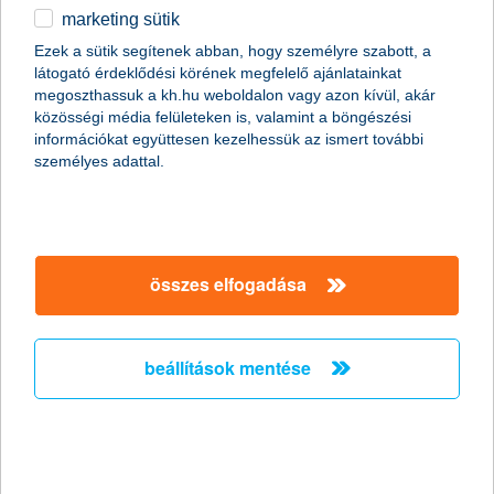
marketing sütik
2011.01.07.
Ezek a sütik segítenek abban, hogy személyre szabott, a
látogató érdeklődési körének megfelelő ajánlatainkat
A Global Finance magazin ismét a K&H Banknak ítélte a legjobb
megoszthassuk a kh.hu weboldalon vagy azon kívül, akár
kereskedelemfinanszírozási bank címet Magyarországon (Best
közösségi média felületeken is, valamint a böngészési
Trade Finance Provider in Hungary 2011).
információkat együttesen kezelhessük az ismert további
személyes adattal.
Előző
Következő
összes elfogadása
beállítások mentése
társaságunk
társaságunk megnyitása
hasznos információk
rólunk
hasznos információk megnyitása
cégcsoport
ügyfélvédelem