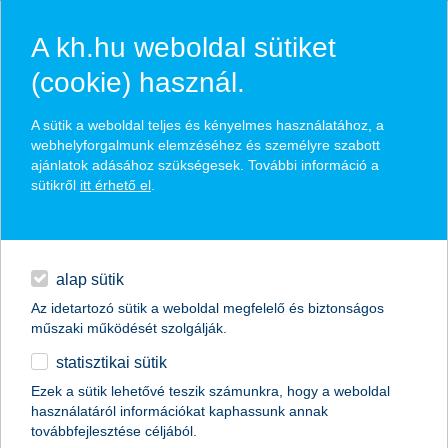
A kh.hu weboldal sütiket
(cookie) használ.
hírek és hivatalos
A sütik a weboldal teljes és kényelmes használatához, a
közzétételek
webhelyforgalmunk elemzéséhez és személyre szabott
ajánlatok adásához szükségesek. További információ a
sütikről
itt érhető el
.
egyéb
English
alap sütik
Az idetartozó sütik a weboldal megfelelő és biztonságos
műszaki működését szolgálják.
statisztikai sütik
A legjobb kereskedelemfinanszírozási
Ezek a sütik lehetővé teszik számunkra, hogy a weboldal
használatáról információkat kaphassunk annak
bank címet kapta a K&H Bank
továbbfejlesztése céljából.
Magyarországon