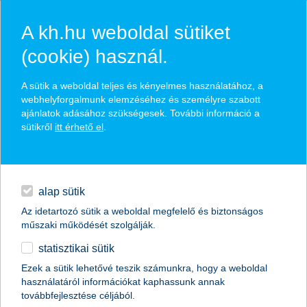
A kh.hu weboldal sütiket
(cookie) használ.
hírek és hivatalos
A sütik a weboldal teljes és kényelmes használatához, a
közzétételek
webhelyforgalmunk elemzéséhez és személyre szabott
ajánlatok adásához szükségesek. További információ a
sütikről
itt érhető el
.
egyéb
English
alap sütik
Az idetartozó sütik a weboldal megfelelő és biztonságos
műszaki működését szolgálják.
statisztikai sütik
3 + 1 tipp a tökéletes mesevideó
Ezek a sütik lehetővé teszik számunkra, hogy a weboldal
használatáról információkat kaphassunk annak
készítéséhez
továbbfejlesztése céljából.