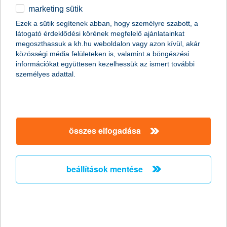
marketing sütik
2011.01.07.
Ezek a sütik segítenek abban, hogy személyre szabott, a
látogató érdeklődési körének megfelelő ajánlatainkat
A Global Finance magazin ismét a K&H Banknak ítélte a legjobb
megoszthassuk a kh.hu weboldalon vagy azon kívül, akár
kereskedelemfinanszírozási bank címet Magyarországon (Best
közösségi média felületeken is, valamint a böngészési
Trade Finance Provider in Hungary 2011).
információkat együttesen kezelhessük az ismert további
személyes adattal.
Előző
Következő
összes elfogadása
beállítások mentése
társaságunk
társaságunk megnyitása
hasznos információk
rólunk
hasznos információk megnyitása
cégcsoport
ügyfélvédelem