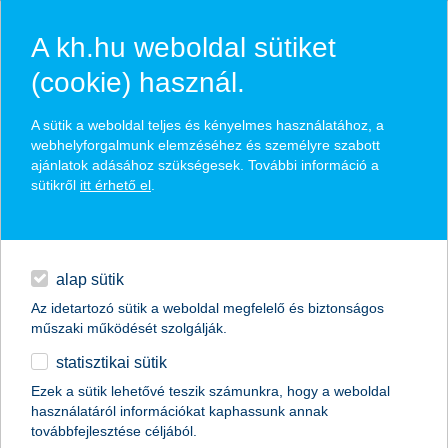
A kh.hu weboldal sütiket
(cookie) használ.
hírek és hivatalos
A sütik a weboldal teljes és kényelmes használatához, a
közzétételek
webhelyforgalmunk elemzéséhez és személyre szabott
ajánlatok adásához szükségesek. További információ a
sütikről
itt érhető el
.
egyéb
English
alap sütik
Az idetartozó sütik a weboldal megfelelő és biztonságos
műszaki működését szolgálják.
statisztikai sütik
A legjobb kereskedelemfinanszírozási
Ezek a sütik lehetővé teszik számunkra, hogy a weboldal
használatáról információkat kaphassunk annak
bank címet kapta a K&H Bank
továbbfejlesztése céljából.
Magyarországon