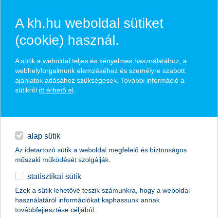
A kh.hu weboldal sütiket
(cookie) használ.
hírek és hivatalos
A sütik a weboldal teljes és kényelmes használatához, a
közzétételek
webhelyforgalmunk elemzéséhez és személyre szabott
ajánlatok adásához szükségesek. További információ a
sütikről
itt érhető el
.
egyéb
English
alap sütik
Az idetartozó sütik a weboldal megfelelő és biztonságos
műszaki működését szolgálják.
statisztikai sütik
A legjobb kereskedelemfinanszírozási
Ezek a sütik lehetővé teszik számunkra, hogy a weboldal
használatáról információkat kaphassunk annak
bank címet kapta a K&H Bank
továbbfejlesztése céljából.
Magyarországon