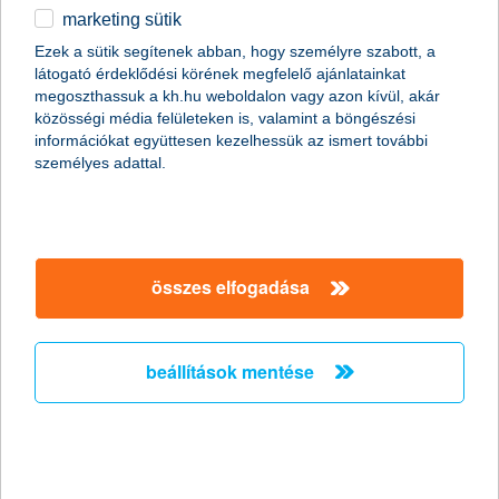
marketing sütik
2011.01.07.
Ezek a sütik segítenek abban, hogy személyre szabott, a
látogató érdeklődési körének megfelelő ajánlatainkat
A Global Finance magazin ismét a K&H Banknak ítélte a legjobb
megoszthassuk a kh.hu weboldalon vagy azon kívül, akár
kereskedelemfinanszírozási bank címet Magyarországon (Best
közösségi média felületeken is, valamint a böngészési
Trade Finance Provider in Hungary 2011).
információkat együttesen kezelhessük az ismert további
személyes adattal.
Előző
Következő
összes elfogadása
beállítások mentése
társaságunk
társaságunk megnyitása
hasznos információk
rólunk
hasznos információk megnyitása
cégcsoport
ügyfélvédelem