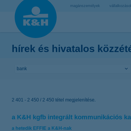
magánszemélyek
vállalkozáso
hírek és hivatalos közzét
2 401 - 2 450 / 2 450 tétel megjelenítése.
a K&H kgfb integrált kommunikációs ka
a hetedik EFFIE a K&H-nak