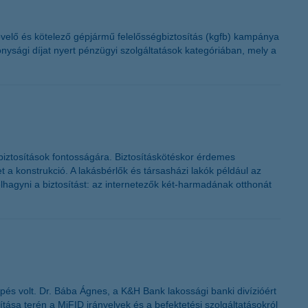
K&H token megújítás
övelő és kötelező gépjármű felelősségbiztosítás (kgfb) kampánya
ysági díjat nyert pénzügyi szolgáltatások kategóriában, mely a
sbiztosítások fontosságára. Biztosításkötéskor érdemes
 a konstrukció. A lakásbérlők és társasházi lakók például az
lhagyni a biztosítást: az internetezők két-harmadának otthonát
pés volt. Dr. Bába Ágnes, a K&H Bank lakossági banki divízióért
tása terén a MiFID irányelvek és a befektetési szolgáltatásokról