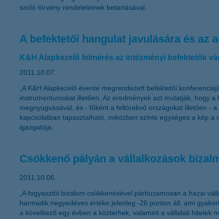
szóló törvény rendeleteinek betartásával.
A befektetői hangulat javulására és az
K&H Alapkezelő felmérés az intézményi befektetők vá
2011.10.07.
„A K&H Alapkezelő évente megrendezett befektetői konferenciájá
instrumentumokat illetően. Az eredmények azt mutatják, hogy a 
megnyugvásával, és - főként a feltörekvő országokat illetően -
kapcsolatban tapasztalható, miközben szinte egységes a kép a m
igazgatója.
Csökkenő pályán a vállalkozások bizal
2011.10.06.
„A fogyasztói bizalom csökkenésével párhuzamosan a hazai váll
harmadik negyedéves értéke jelenleg -26 ponton áll, ami gyakorla
a következő egy évben a közterhek, valamint a vállalati hitel