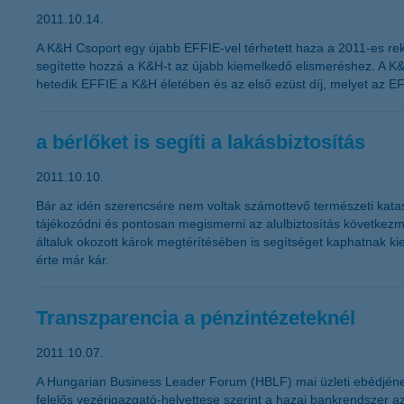
2011.10.14.
A K&H Csoport egy újabb EFFIE-vel térhetett haza a 2011-es rek
segítette hozzá a K&H-t az újabb kiemelkedő elismeréshez. A K&
hetedik EFFIE a K&H életében és az első ezüst díj, melyet az EF
a bérlőket is segíti a lakásbiztosítás
2011.10.10.
Bár az idén szerencsére nem voltak számottevő természeti kataszt
tájékozódni és pontosan megismerni az alulbiztosítás következmén
általuk okozott károk megtérítésében is segítséget kaphatnak ki
érte már kár.
Transzparencia a pénzintézeteknél
2011.10.07.
A Hungarian Business Leader Forum (HBLF) mai üzleti ebédjének k
felelős vezérigazgató-helyettese szerint a hazai bankrendszer az