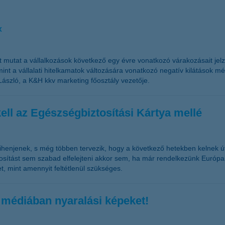
x
t mutat a vállalkozások következő egy évre vonatkozó várakozásait je
t a vállalati hitelkamatok változására vonatkozó negatív kilátások mérs
László, a K&H kkv marketing főosztály vezetője.
kell az Egészségbiztosítási Kártya mellé
 pihenjenek, s még többen tervezik, hogy a következő hetekben kelnek ú
osítást sem szabad elfelejteni akkor sem, ha már rendelkezünk Európai
et, mint amennyit feltétlenül szükséges.
médiában nyaralási képeket!