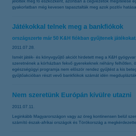
jelölték meg fő eszközként, azonban a cégvezetők megítélése eg
gyakorlatban még kevesen tapasztalták meg azok pozitív hatásai
Játékokkal telnek meg a bankfiókok
országszerte már 50 K&H fiókban gyűjtenek játékokat
2011.07.28.
Ismét játék- és könyvgyűjtő akciót hirdetett meg a K&H gyógyvar
szeretnének a kórházban fekvő gyerekeknek néhány felhőtlen, ör
egészségügyi programja nem először rendez gyűjtést a kis bete
gyűjtőakcióban részt vevő bankfiókok számát idén megduplázták
Nem szeretünk Európán kívülre utazni
2011.07.11.
Leginkább Magyarországon vagy az öreg kontinensen belül szeretü
számító észak-afrikai országok és Törökország a megkérdezett