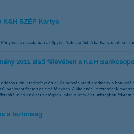
 a K&H SZÉP Kártya
ártyával kapcsolatban az ügyfél tájékoztatást. A kártya szerződések 
edmény 2011 első félévében a K&H Bankcsopo
t adózás utáni eredményt ért el. Az adózás utáni eredmény a bankadó 
 új bankadót fizetett az első félévben. A hitelezési veszteségek magas
Biztosító mind az élet üzletágban, mind a nem-élet üzletágban folytat
os a biztonság