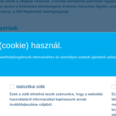
sok szerte a világban romlanak, a tőzsdei árfolyamok jelentősen ingad
kban azokra a befektetési lehetőségekre érdemes fokozottan figyelni, 
sanna, a K&H Alapkezelő vezérigazgatója.
szerűek
(cookie) használ.
béren kívüli juttatások, mivel a hazai kkv-k többsége a következő egy é
özlekedési költségtérítés a leggyakrabban alkalmazott béren kívüli ju
rketing főosztály vezetője.
a webhelyforgalmunk elemzéséhez és személyre szabott ajánlatok adás
-tól lassan követi a nem-élet üzletág a K&H 
statisztikai sütik
-élet oldal is lassú emelkedésbe kezdhet a K&H Biztosító szerint, melyn
Ezek a sütik lehetővé teszik számunkra, hogy a weboldal
Ez
használatáról információkat kaphassunk annak
lá
továbbfejlesztése céljából.
me
kö
a
in