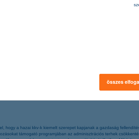
sz
 örvendő uniós támogatás, a telephely-fejlesztési pályázat kitöltő pr
 a dél-alföldi, észak-alföldi és észak-magyarországi régió esetében t
je.
e biztosítási piac
 fel az ügyfelek hozzáállását és szokásait a biztosítási termékekkel és
ehasonlító oldalakon kötik meg a legtöbben, viszont utasbiztosításért t
összes elfog
ne fizetési eszközök elterjedése is segít.
pel, hogy a hazai kkv-k kiemelt szerepet kapjanak a gazdaság fellend
ásokat támogató programjában az adminisztrációs terhek csökkentését,