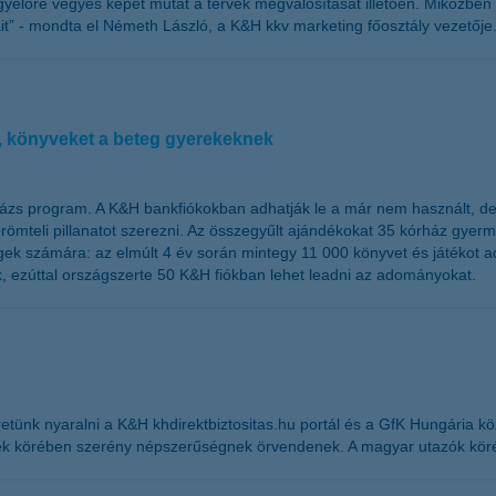
yelőre vegyes képet mutat a tervek megvalósítását illetően. Miközben 
t” - mondta el Németh László, a K&H kkv marketing főosztály vezetője
, könyveket a beteg gyerekeknek
ázs program. A K&H bankfiókokban adhatják le a már nem használt, de m
ömteli pillanatot szerezni. Az összegyűlt ajándékokat 35 kórház gyer
gek számára: az elmúlt 4 év során mintegy 11 000 könyvet és játékot 
, ezúttal országszerte 50 K&H fiókban lehet leadni az adományokat.
nk nyaralni a K&H khdirektbiztositas.hu portál és a GfK Hungária közö
ek körében szerény népszerűségnek örvendenek. A magyar utazók köréb