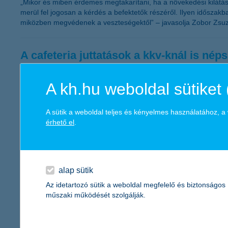
„Mikor és miben érdemes megtakarítani, ha a növekedési kilátá
merül fel jogosan a kérdés a befektetők részéről. Ilyen idősza
miközben megvédenek a veszteségektől” – javasolja Zobor Zsuz
A cafeteria juttatások a kkv-knál is nép
2011.09.19.
A kh.hu weboldal sütiket 
„Továbbra is komoly szerepet kapnak a vállalkozások életében a 
elmondása alapján egyértelműen az étkezési hozzájárulás és a k
kivárás tapasztalható” – mondta el Németh László, a K&H kkv ma
A sütik a weboldal teljes és kényelmes használatához, 
érhető el
.
Az életbiztosítási piac növekedését 2013
2011.09.13.
alap sütik
Folytatódik az életbiztosítási piac növekedése és 2013-tól a nem
Az idetartozó sütik a weboldal megfelelő és biztonságos
nem-életbiztosítási szegmens várható tendenciáit.
műszaki működését szolgálják.
Újabb segítség a vállalkozások számár