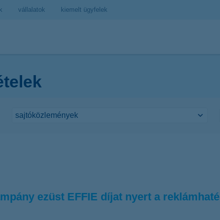
k
vállalatok
kiemelt ügyfelek
ételek
mpány ezüst EFFIE díjat nyert a reklámhat