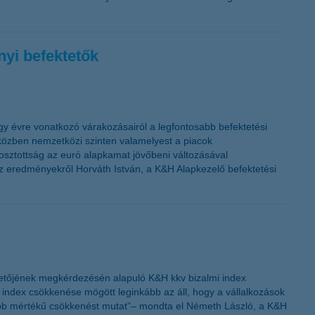
nyi befektetők
gy évre vonatkozó várakozásairól a legfontosabb befektetési
iközben nemzetközi szinten valamelyest a piacok
osztottság az euró alapkamat jövőbeni változásával
az eredményekről Horváth István, a K&H Alapkezelő befektetési
zetőjének megkérdezésén alapuló K&H kkv bizalmi index
i index csökkenése mögött leginkább az áll, hogy a vállalkozások
yobb mértékű csökkenést mutat”– mondta el Németh László, a K&H