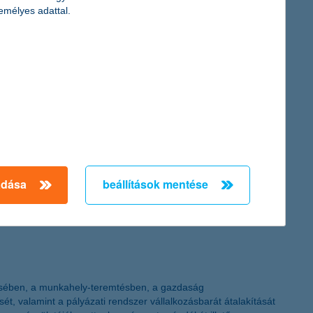
emélyes adattal.
ogramjai, így benyújthatóak a támogatási kérelmek. Egyúttal a
ovábbra is 2011. december 30. a végső benyújtási határidő” –
 az online megoldásokkal kapcsolatban. A „Biztosítási trendek”
ovábbra is ellátogatnak a biztosítói– és bankfiókokba. Nagy ugrás
adása
beállítások mentése
ítésében, a munkahely-teremtésben, a gazdaság
 valamint a pályázati rendszer vállalkozásbarát átalakítását