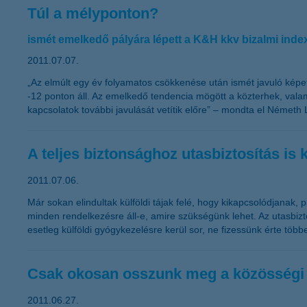
Túl a mélyponton?
ismét emelkedő pályára lépett a K&H kkv bizalmi inde
2011.07.07.
„Az elmúlt egy év folyamatos csökkenése után ismét javuló képe
-12 ponton áll. Az emelkedő tendencia mögött a közterhek, valamin
kapcsolatok további javulását vetítik előre” – mondta el Németh 
A teljes biztonsághoz utasbiztosítás is 
2011.07.06.
Már sokan elindultak külföldi tájak felé, hogy kikapcsolódjanak,
minden rendelkezésre áll-e, amire szükségünk lehet. Az utasbizt
esetleg külföldi gyógykezelésre kerül sor, ne fizessünk érte több
Csak okosan osszunk meg a közösségi 
2011.06.27.