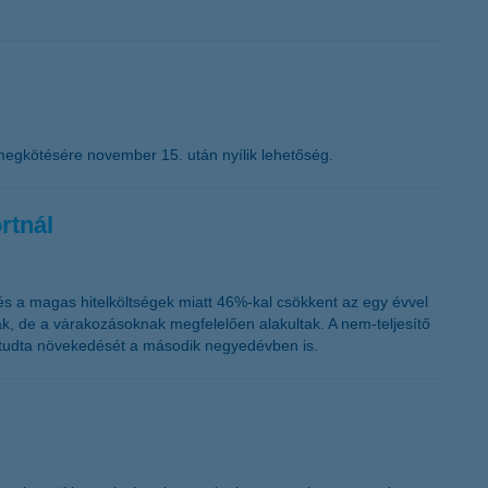
megkötésére november 15. után nyílik lehetőség.
rtnál
és a magas hitelköltségek miatt 46%-kal csökkent az egy évvel
ak, de a várakozásoknak megfelelően alakultak. A nem-teljesítő
ni tudta növekedését a második negyedévben is.