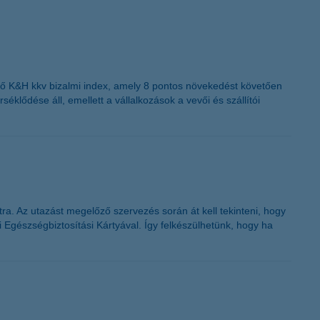
lző K&H kkv bizalmi index, amely 8 pontos növekedést követően
éklődése áll, emellett a vállalkozások a vevői és szállítói
tra. Az utazást megelőző szervezés során át kell tekinteni, hogy
 Egészségbiztosítási Kártyával. Így felkészülhetünk, hogy ha