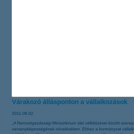
2011.08.15.
„Végre elérhető a kkv-k körében egyik legnagyobb népszerűségnek
benyújtási határidő is módosult 2011. szeptember 19-re, azonban
mondta el Németh László, a K&H kkv marketing főosztály vezető
További dinamikus bővülés előtt az onlin
2011.08.12.
A khdirektbiztositas.hu és a GfK Hungária közös kutatással mérte
elnevezésű kutatás szerint a kgfb biztosítást már az online össz
várható az internetes szerződéskötések számában, melyet az onli
Várakozó állásponton a vállalkozások
2011.08.02.
„A Nemzetgazdasági Minisztérium idei célkitűzései között szere
versenyképességének növelésében. Ehhez a kormányzat vállalkoz