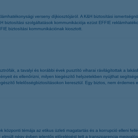
lámhatékonysági verseny díjkiosztójáról. A K&H biztosítási ismertségn
H biztosítási szolgáltatások kommunikációja ezüst EFFIE reklámhatékon
FIE biztosítási kommunikációnak kiosztott.
rófák, a tavalyi és korábbi évek pusztító viharai rávilágítottak a laká
yeit és ellenőrizni, milyen kiegészítő helyzetekben nyújthat segítséget
egészítő felelősségbiztosításokon keresztül. Egy biztos, nem érdemes e
özponti témája az etikus üzleti magatartás és a korrupció elleni fellé
 elmúlt négy évben jelentős előrelépést tett a transzparencia megvalósí