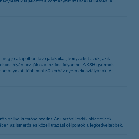
nagyrészük tájékozott a kormányzat szándékát illetően, a
.
ég jó állapotban lévő játékaikat, könyveiket azok, akik
mekosztályán osztják szét az ősz folyamán. A K&H gyermek-
adományozott több mint 50 kórház gyermekosztályának. A
s online kutatása szerint. Az utazási irodák slágereinek
en az ismerős és közeli utazási célpontok a legkedveltebbek.