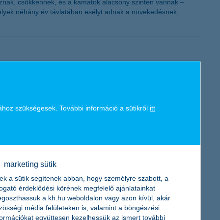
oznak, csökkennek, és a kamatok alacsony szinten vannak –
amelyek néhány év távlatában esélyt adnak a növekedésnek,
vben is beépíti azokat a juttatási rendszerébe. A cégvezetők
ttatás, míg a Széchenyi Pihenő Kártyával kapcsolatban egyelőre
ához szükségesek. További információ a sütikről
itt
Biztosító piaci előrejelzése
marketing sütik
ek vezetői keddi sajtótájékoztatójukon ismertették az élet- és
ek a sütik segítenek abban, hogy személyre szabott, a
togató érdeklődési körének megfelelő ajánlatainkat
goszthassuk a kh.hu weboldalon vagy azon kívül, akár
zösségi média felületeken is, valamint a böngészési
formációkat együttesen kezelhessük az ismert további