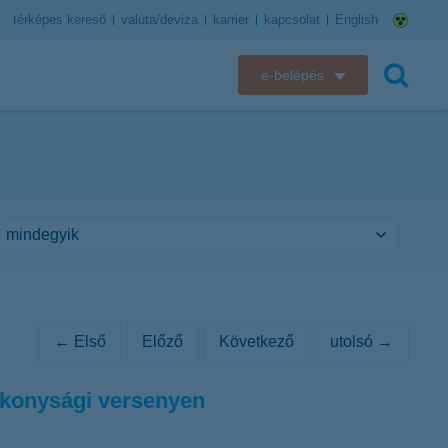
térképes kereső
valuta/deviza
karrier
kapcsolat
English
e-belépés
K&H e-bank
keresés
K&H e-posta
K&H elektronikus postaláda
K&H web Electra
K&H Biztosító ügyfélportál
← Első
Előző
Következő
utolsó →
K&H SZÉP Kártya
ékonysági versenyen
K&H e-kártyafelület