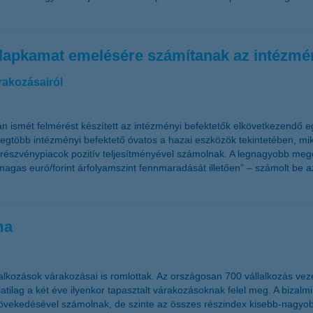
 alapkamat emelésére számítanak az intézmé
rakozásairól
n ismét felmérést készített az intézményi befektetők elkövetkezendő e
legtöbb intézményi befektető óvatos a hazai eszközök tekintetében, m
 a részvénypiacok pozitív teljesítményével számolnak. A legnagyobb meg
agas euró/forint árfolyamszint fennmaradását illetően” – számolt be 
ma
alkozások várakozásai is romlottak. Az országosan 700 vállalkozás ve
tilag a két éve ilyenkor tapasztalt várakozásoknak felel meg. A bizalm
ek növekedésével számolnak, de szinte az összes részindex kisebb-nag