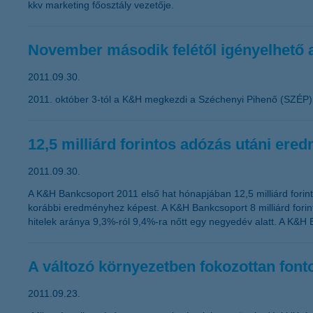
kkv marketing főosztály vezetője.
November második felétől igényelhető
2011.09.30.
2011. október 3-tól a K&H megkezdi a Széchenyi Pihenő (SZÉP) K
12,5 milliárd forintos adózás utáni er
2011.09.30.
A K&H Bankcsoport 2011 első hat hónapjában 12,5 milliárd forin
korábbi eredményhez képest. A K&H Bankcsoport 8 milliárd forint
hitelek aránya 9,3%-ról 9,4%-ra nőtt egy negyedév alatt. A K&H 
A változó környezetben fokozottan font
2011.09.23.