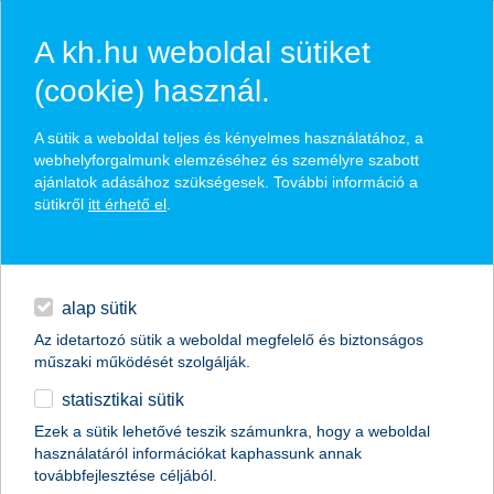
A kh.hu weboldal sütiket
(cookie) használ.
hírek és hivatalos
A sütik a weboldal teljes és kényelmes használatához, a
közzétételek
webhelyforgalmunk elemzéséhez és személyre szabott
ajánlatok adásához szükségesek. További információ a
sütikről
itt érhető el
.
egyéb
English
alap sütik
Az idetartozó sütik a weboldal megfelelő és biztonságos
műszaki működését szolgálják.
statisztikai sütik
K&H: tízből hét fiatal csak segítséggel
Ezek a sütik lehetővé teszik számunkra, hogy a weboldal
használatáról információkat kaphassunk annak
tud lakást venni
továbbfejlesztése céljából.