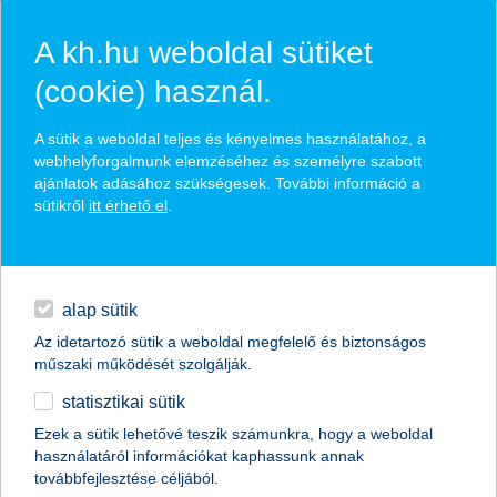
A kh.hu weboldal sütiket
(cookie) használ.
hírek és hivatalos
A sütik a weboldal teljes és kényelmes használatához, a
közzétételek
webhelyforgalmunk elemzéséhez és személyre szabott
ajánlatok adásához szükségesek. További információ a
sütikről
itt érhető el
.
egyéb
English
alap sütik
Az idetartozó sütik a weboldal megfelelő és biztonságos
műszaki működését szolgálják.
statisztikai sütik
Ezek a sütik lehetővé teszik számunkra, hogy a weboldal
használatáról információkat kaphassunk annak
Előző
Következő
továbbfejlesztése céljából.