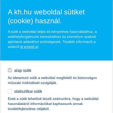
A kh.hu weboldal sütiket
(cookie) használ.
hírek és hivatalos
A sütik a weboldal teljes és kényelmes használatához, a
közzétételek
webhelyforgalmunk elemzéséhez és személyre szabott
ajánlatok adásához szükségesek. További információ a
sütikről
itt érhető el
.
egyéb
English
alap sütik
Az idetartozó sütik a weboldal megfelelő és biztonságos
műszaki működését szolgálják.
statisztikai sütik
Ezek a sütik lehetővé teszik számunkra, hogy a weboldal
használatáról információkat kaphassunk annak
Előző
Következő
továbbfejlesztése céljából.