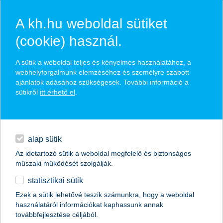
A kh.hu weboldal sütiket
(cookie) használ.
hírek és hivatalos
A sütik a weboldal teljes és kényelmes használatához, a
közzétételek
webhelyforgalmunk elemzéséhez és személyre szabott
ajánlatok adásához szükségesek. További információ a
sütikről
itt érhető el
.
egyéb
English
alap sütik
Az idetartozó sütik a weboldal megfelelő és biztonságos
műszaki működését szolgálják.
statisztikai sütik
A legjobb kereskedelemfinanszírozási
Ezek a sütik lehetővé teszik számunkra, hogy a weboldal
használatáról információkat kaphassunk annak
bank címet kapta a K&H Bank
továbbfejlesztése céljából.
Magyarországon