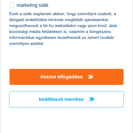
marketing sütik
2011.01.07.
Ezek a sütik segítenek abban, hogy személyre szabott, a
látogató érdeklődési körének megfelelő ajánlatainkat
A Global Finance magazin ismét a K&H Banknak ítélte a legjobb
megoszthassuk a kh.hu weboldalon vagy azon kívül, akár
kereskedelemfinanszírozási bank címet Magyarországon (Best
közösségi média felületeken is, valamint a böngészési
Trade Finance Provider in Hungary 2011).
információkat együttesen kezelhessük az ismert további
személyes adattal.
Előző
Következő
összes elfogadása
beállítások mentése
társaságunk
társaságunk megnyitása
hasznos információk
rólunk
hasznos információk megnyitása
cégcsoport
ügyfélvédelem