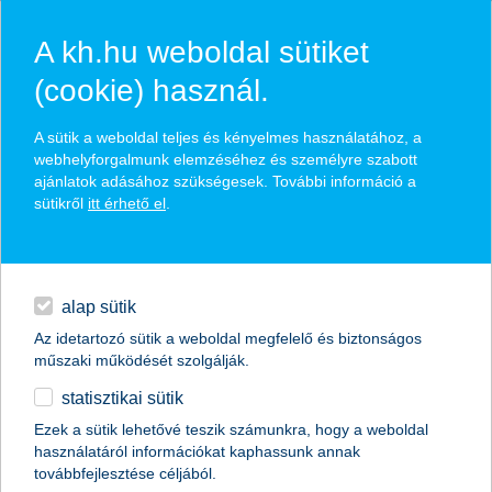
A kh.hu weboldal sütiket
(cookie) használ.
hírek és hivatalos
A sütik a weboldal teljes és kényelmes használatához, a
közzétételek
webhelyforgalmunk elemzéséhez és személyre szabott
ajánlatok adásához szükségesek. További információ a
sütikről
itt érhető el
.
egyéb
English
alap sütik
Az idetartozó sütik a weboldal megfelelő és biztonságos
műszaki működését szolgálják.
statisztikai sütik
ütközés nemzetközi pályán
Ezek a sütik lehetővé teszik számunkra, hogy a weboldal
használatáról információkat kaphassunk annak
A közelgő augusztus 20-ai hosszú hétvégén sokan a
továbbfejlesztése céljából.