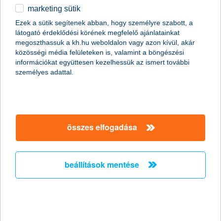
marketing sütik
2011.01.07.
Ezek a sütik segítenek abban, hogy személyre szabott, a
látogató érdeklődési körének megfelelő ajánlatainkat
A Global Finance magazin ismét a K&H Banknak ítélte a legjobb
megoszthassuk a kh.hu weboldalon vagy azon kívül, akár
kereskedelemfinanszírozási bank címet Magyarországon (Best
közösségi média felületeken is, valamint a böngészési
Trade Finance Provider in Hungary 2011).
információkat együttesen kezelhessük az ismert további
személyes adattal.
Előző
Következő
összes elfogadása
beállítások mentése
társaságunk
társaságunk megnyitása
hasznos információk
rólunk
hasznos információk megnyitása
cégcsoport
ügyfélvédelem