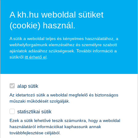
A kh.hu weboldal sütiket
(cookie) használ.
hírek és hivatalos
A sütik a weboldal teljes és kényelmes használatához, a
közzétételek
webhelyforgalmunk elemzéséhez és személyre szabott
ajánlatok adásához szükségesek. További információ a
sütikről
itt érhető el
.
egyéb
English
alap sütik
Az idetartozó sütik a weboldal megfelelő és biztonságos
műszaki működését szolgálják.
statisztikai sütik
A legjobb kereskedelemfinanszírozási
Ezek a sütik lehetővé teszik számunkra, hogy a weboldal
használatáról információkat kaphassunk annak
bank címet kapta a K&H Bank
továbbfejlesztése céljából.
Magyarországon