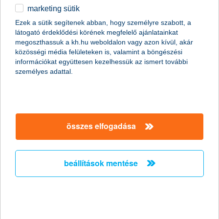
marketing sütik
Húsz gyógyszergyártó növekedését
Ezek a sütik segítenek abban, hogy személyre szabott, a
kínálja az új eszközalap
látogató érdeklődési körének megfelelő ajánlatainkat
megoszthassuk a kh.hu weboldalon vagy azon kívül, akár
2011.03.23.
közösségi média felületeken is, valamint a böngészési
információkat együttesen kezelhessük az ismert további
A gyógyszeripar hagyományosan jó befektetésnek számít,
személyes adattal.
hiszen a világon egyre többet költenek gyógyszerekre. A K&H
Biztosító ebből kiindulva új zártvégű gyógyszeripari
eszközalapot hozott létre, amely lehetővé teszi, hogy ügyfelei
részesülhessenek a világ minden tájáról összeválogatott, stabil
háttérrel és magas potenciállal rendelkező gyógyszergyártók
részvényeinek lejárati árfolyam-növekedéséből.
összes elfogadása
Emlékező alapot indít a K&H
beállítások mentése
2011.03.22.
„Az észak-afrikai zavargások, illetve a japán katasztrófa is jól
mutatja, hogy sajnos bármikor történhet olyan politikai,
gazdasági vagy természeti esemény, amelynek hatására a
részvény- és nyersanyagpiacok jelentős ingadozást