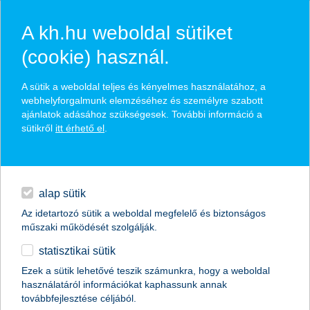
A kh.hu weboldal sütiket
(cookie) használ.
hírek és hivatalos
A sütik a weboldal teljes és kényelmes használatához, a
közzétételek
webhelyforgalmunk elemzéséhez és személyre szabott
ajánlatok adásához szükségesek. További információ a
sütikről
itt érhető el
.
egyéb
English
alap sütik
Az idetartozó sütik a weboldal megfelelő és biztonságos
műszaki működését szolgálják.
statisztikai sütik
Ezek a sütik lehetővé teszik számunkra, hogy a weboldal
használatáról információkat kaphassunk annak
Előző
Következő
továbbfejlesztése céljából.