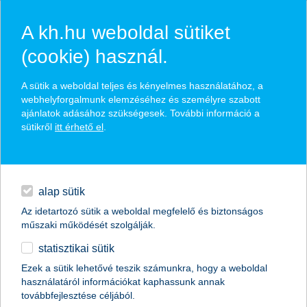
A kh.hu weboldal sütiket
(cookie) használ.
hírek és hivatalos
A sütik a weboldal teljes és kényelmes használatához, a
közzétételek
webhelyforgalmunk elemzéséhez és személyre szabott
ajánlatok adásához szükségesek. További információ a
sütikről
itt érhető el
.
egyéb
English
alap sütik
Az idetartozó sütik a weboldal megfelelő és biztonságos
műszaki működését szolgálják.
statisztikai sütik
Ezek a sütik lehetővé teszik számunkra, hogy a weboldal
használatáról információkat kaphassunk annak
Előző
Következő
továbbfejlesztése céljából.