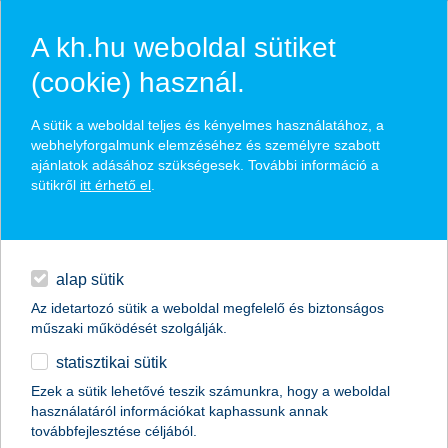
A kh.hu weboldal sütiket
(cookie) használ.
hírek és hivatalos
A sütik a weboldal teljes és kényelmes használatához, a
közzétételek
webhelyforgalmunk elemzéséhez és személyre szabott
ajánlatok adásához szükségesek. További információ a
sütikről
itt érhető el
.
egyéb
English
alap sütik
Az idetartozó sütik a weboldal megfelelő és biztonságos
műszaki működését szolgálják.
statisztikai sütik
100 000-nél több K&H SZÉP Kártya
Ezek a sütik lehetővé teszik számunkra, hogy a weboldal
használatáról információkat kaphassunk annak
tulajdonos
továbbfejlesztése céljából.