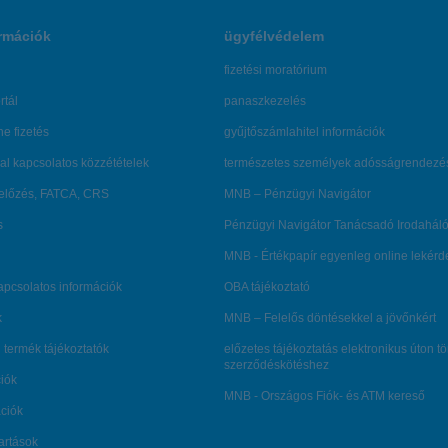
rmációk
ügyfélvédelem
fizetési moratórium
rtál
panaszkezelés
ne fizetés
gyűjtőszámlahitel információk
al kapcsolatos közzétételek
természetes személyek adósságrendezé
lőzés, FATCA, CRS
MNB – Pénzügyi Navigátor
s
Pénzügyi Navigátor Tanácsadó Irodaháló
MNB - Értékpapír egyenleg online lekér
kapcsolatos információk
OBA tájékoztató
k
MNB – Felelős döntésekkel a jövőnkért
 termék tájékoztatók
előzetes tájékoztatás elektronikus úton t
szerződéskötéshez
ciók
MNB - Országos Fiók- és ATM kereső
ációk
tartások