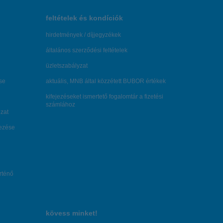
feltételek és kondíciók
hirdetmények / díjjegyzékek
általános szerződési feltételek
üzletszabályzat
se
aktuális, MNB által közzétett BUBOR értékek
kifejezéseket ismertető fogalomtár a fizetési
számlához
zat
dezése
örténő
kövess minket!