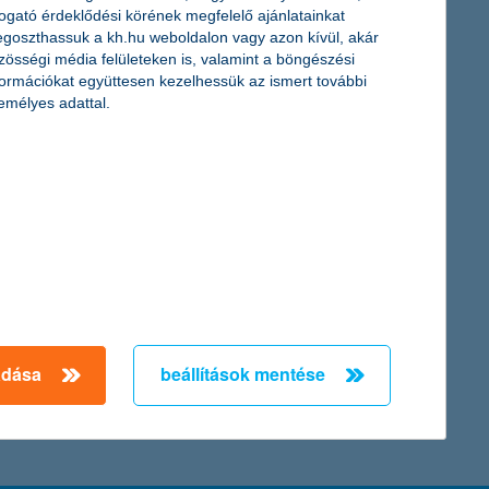
togató érdeklődési körének megfelelő ajánlatainkat
goszthassuk a kh.hu weboldalon vagy azon kívül, akár
itális tanulás sok gyermek számára jelenthet kihívást, ezért a
zösségi média felületeken is, valamint a böngészési
artani, hogy könnyen és gördülékenyen menjen az otthoni
formációkat együttesen kezelhessük az ismert további
emélyes adattal.
nnyel vannak, mint akár csak néhány nappal e dátumot
tünk álló egy évben – derül ki a K&H kkv bizalmi index kutatás
bb növekedhet a következő napokban.
← Első
Előző
Következő
utolsó →
adása
beállítások mentése