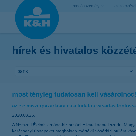
magánszemélyek
vállalkozáso
hírek és hivatalos közzét
most tényleg tudatosan kell vásárolnod
az élelmiszerpazarlásra és a tudatos vásárlás fontossá
2020.03.26.
A Nemzeti Élelmiszerlánc-biztonsági Hivatal adatai szerint Magya
karácsonyi ünnepeket meghaladó mértékű vásárlási hullám köve