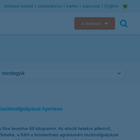
térképes kereső
valuta/deviza
karrier
kapcsolat
English
e-belépés
K&H e-bank
keresés
K&H e-posta
K&H elektronikus postaláda
K&H web Electra
K&H Biztosító ügyfélportál
 ösztöndíjpályázat nyertese
K&H SZÉP Kártya
 főre levetítve 68 kilogramm. Az elmúlt hetekre jellemző,
K&H e-kártyafelület
ebeka, a K&H a fenntartható agráriumért ösztöndíjpályázat