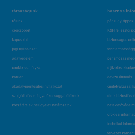
társaságunk
hasznos info
rólunk
pénzügyi tippek
cégcsoport
K&H fejlesztői po
kapcsolat
biztonságos onli
jogi nyilatkozat
fenntarthatóságg
adatvédelem
pénzmosás mege
cookie szabályzat
díjfizetési kisoko
karrier
deviza átutalás
akadálymentesítési nyilatkozat
címletváltással 
szolgáltatások fogyatékossággal élőknek
direktbiztosításo
közzétételek, felügyeleti határozatok
befektetővédelmi
öröklési informá
technikai inform
tervezett karban