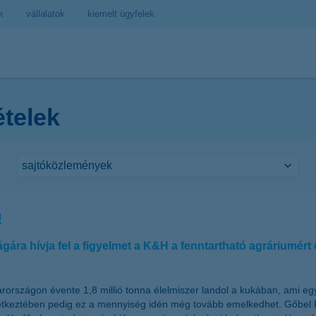
k
vállalatok
kiemelt ügyfelek
ételek
!
gára hívja fel a figyelmet a K&H a fenntartható agráriumért
rországon évente 1,8 millió tonna élelmiszer landol a kukában, ami egy
tkeztében pedig ez a mennyiség idén még tovább emelkedhet. Gőbel R