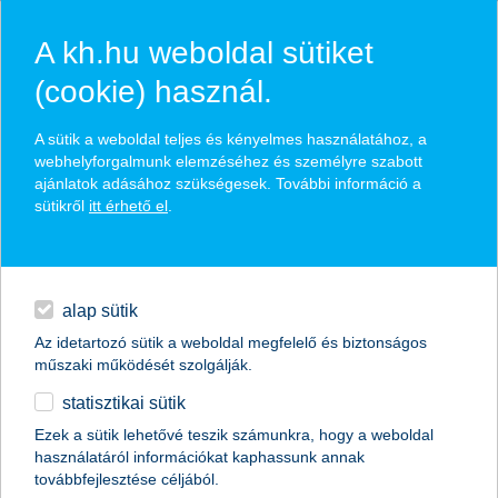
A kh.hu weboldal sütiket
(cookie) használ.
hírek és hivatalos
A sütik a weboldal teljes és kényelmes használatához, a
közzétételek
webhelyforgalmunk elemzéséhez és személyre szabott
ajánlatok adásához szükségesek. További információ a
sütikről
itt érhető el
.
egyéb
English
alap sütik
Az idetartozó sütik a weboldal megfelelő és biztonságos
műszaki működését szolgálják.
statisztikai sütik
mekkora zuhanás lesz? ki lehet a
Ezek a sütik lehetővé teszik számunkra, hogy a weboldal
használatáról információkat kaphassunk annak
nyertes?
továbbfejlesztése céljából.